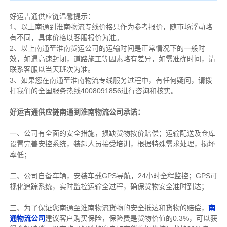
好运吉通供应链温馨提示：
1、以上南通到淮南物流专线价格只作为参考报价，随市场浮动略
有不同，具体价格以客服报价为准。
2、以上
南通
至淮南货运公司的运输时间是正常情况下的一般时
效，如遇高速封闭，道路施工等因素略有差异，如需准确时间，请
联系客服以当天班次为准。
3、如果您在
南通
至淮南物流专线服务过程中，有任何疑问，请拨
打我们的全国服务热线4008091856进行咨询和核实。
好运吉通供应链南通到淮南物流公司承诺：
一、公司有全面的安全措施，损缺货物按价赔偿；运输配送及仓库
设置完善安控系统，装卸人员接受培训，根据特殊需求处理，损坏
率低；
二、公司自备车辆，安装车载GPS导航，24小时全程监控；GPS可
视化追踪系统，实时监控运输全过程，确保货物安全准时到达；
三、为了保证您南通至淮南物流货物的安全抵达和货物的赔偿，
南
通物流公司
建议客户购买保险，保险费是货物价值的0.3%，可以获