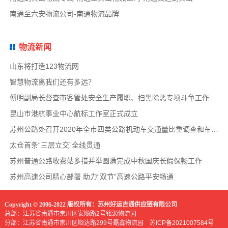
南通至六安物流公司-南通物流品牌
物流新闻
山东将打造123物流网
智慧物流离我们还有多远？
傅明副局长督查市客管处安全生产履职、扫黑除恶专项斗争工作
昆山市港航事业中心航标工作室正式成立
苏州公路处召开2020年全市四类公路机动车交通量比重调查和车速调查布置会
太仓首条“三层立交”全线贯通
苏州普通公路收费站多措并举圆满完成中秋国庆长假保畅工作
苏州高速公司精心部署 助力“双节”高速公路平安畅通
Copyright © 2006-2022 版权所有：苏州好运吉通供应链有限公司
总部：江苏省南通市崇川区安顺路2号铭源物流园
分部：江苏省南通市崇川区顺达路299号磊鑫物流园
苏ICP备2021007584号