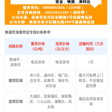
南通至淮南货运专线价格参考
：
重货价格
泡货价格
运输时间（几天
线路名称
（元/吨）
（元/立方）
到达）
南通市 -
电话咨询
电话咨询
1天
淮南市
崇川区、通州区、海门区、
量大可免费上门
提货区域
启东市、如皋市、海安市、
取货，不足需加
如东县
提货费
大通区、田家庵区、谢家集
偏远及郊县请咨
送货区域
区、八公山区、潘集区、凤
询
台县