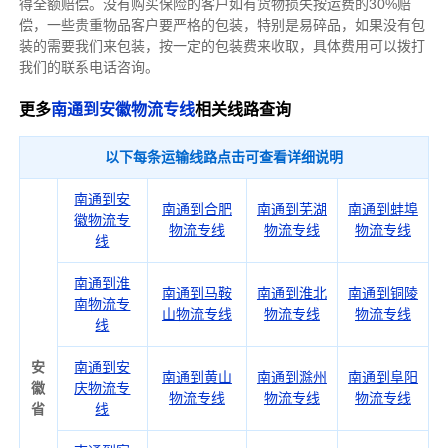
得全额赔偿。没有购买保险的客户如有货物损失按运费的30%赔
偿，一些贵重物品客户要严格的包装，特别是易碎品，如果没有包
装的需要我们来包装，按一定的包装费来收取，具体费用可以拨打
我们的联系电话咨询。
更多
南通到安徽物流专线
相关线路查询
以下每条运输线路点击可查看详细说明
南通到安
南通到合肥
南通到芜湖
南通到蚌埠
徽物流专
物流专线
物流专线
物流专线
线
南通到淮
南通到马鞍
南通到淮北
南通到铜陵
南物流专
山物流专线
物流专线
物流专线
线
安
南通到安
南通到黄山
南通到滁州
南通到阜阳
徽
庆物流专
物流专线
物流专线
物流专线
省
线