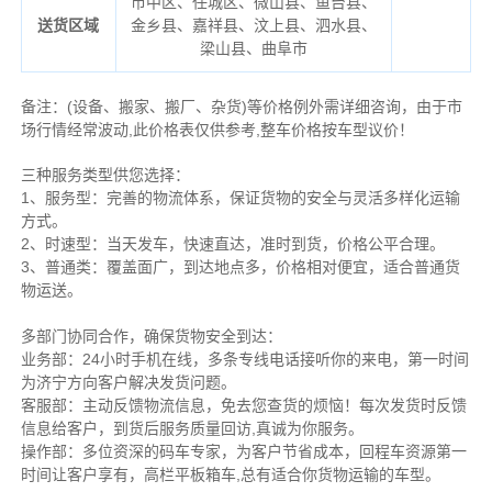
市中区、任城区、微山县、鱼台县、
送货区域
金乡县、嘉祥县、汶上县、泗水县、
梁山县、曲阜市
备注
：
(设备、搬家、搬厂、杂货)等价格例外需详细咨询，由于市
场行情经常波动,此价格表仅供参考,整车价格按车型议价！
三种服务类型供您选择：
1、服务型：完善的物流体系，保证货物的安全与灵活多样化运输
方式。
2、时速型：当天发车，快速直达，准时到货，价格公平合理。
3、普通类：覆盖面广，到达地点多，价格相对便宜，适合普通货
物运送。
多部门协同合作，确保货物安全到达：
业务部：24小时手机在线，多条专线电话接听你的来电，第一时间
为济宁方向客户解决发货问题。
客服部：主动反馈物流信息，免去您查货的烦恼！每次发货时反馈
信息给客户，到货后服务质量回访,真诚为你服务。
操作部：多位资深的码车专家，为客户节省成本，回程车资源第一
时间让客户享有，高栏平板箱车,总有适合你货物运输的车型。