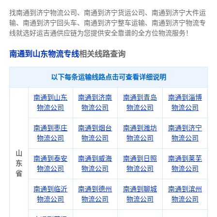
找南通到济宁物流公司、南通到济宁货运公司、南通到济宁大件运
输、南通到济宁回头车、南通到济宁整车运输、南通到济宁物流专
线就选好运吉通供应链为您提供安全靠谱的全方位物流服务！
南通到山东物流专线
相关线路查询
以下每条运输线路点击可查看详细说明
南通到山东
南通到济南
南通到青岛
南通到淄博
物流公司
物流公司
物流公司
物流公司
南通到枣庄
南通到烟台
南通到潍坊
南通到济宁
物流公司
物流公司
物流公司
物流公司
山
南通到泰安
南通到威海
南通到日照
南通到莱芜
东
物流公司
物流公司
物流公司
物流公司
省
南通到临沂
南通到德州
南通到聊城
南通到滨州
物流公司
物流公司
物流公司
物流公司