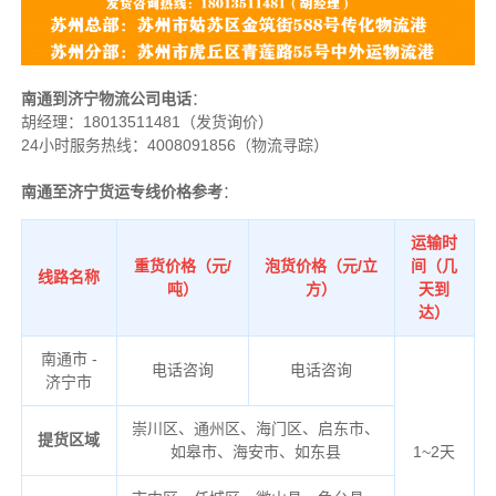
南通到济宁物流公司电话
：
胡经理：
18013511481（发货询价）
24小时服务热线：4008091856（物流寻踪）
南通至济宁货运专线价格参考
：
运输时
重货价格（元/
泡货价格（元/立
间（几
线路名称
吨）
方）
天到
达）
南通市 -
电话咨询
电话咨询
济宁市
崇川区、通州区、海门区、启东市、
提货区域
如皋市、海安市、如东县
1~2天