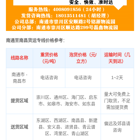
南通至南昌货运专线价格参考
：
重货价格
泡货价格（元/
运输时间（几
线路名称
（元/吨）
立方）
天到达）
南通市 -
电话咨询
电话咨询
1~2天
南昌市
量大可免费上
崇川区、通州区、海门区、启东
提货区域
门取货，不足
市、如皋市、海安市、如东县
需加提货费
东湖区、西湖区、南昌县、新建
偏远及郊县请
送货区域
县、安义县、进贤县、青云谱
咨询
区、湾里区、青山湖区