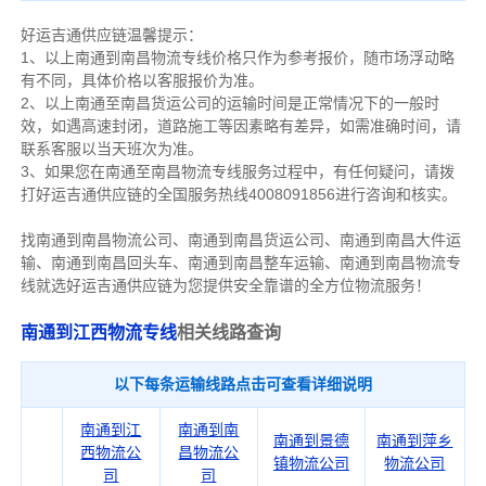
好运吉通供应链温馨提示：
1、以上南通到南昌物流专线价格只作为参考报价，随市场浮动略
有不同，具体价格以客服报价为准。
2、以上
南通
至南昌货运公司的运输时间是正常情况下的一般时
效，如遇高速封闭，道路施工等因素略有差异，如需准确时间，请
联系客服以当天班次为准。
3、如果您在
南通
至南昌物流专线服务过程中，有任何疑问，请拨
打好运吉通供应链的全国服务热线4008091856进行咨询和核实。
找南通到南昌物流公司、南通到南昌货运公司、南通到南昌大件运
输、南通到南昌回头车、南通到南昌整车运输、南通到南昌物流专
线就选好运吉通供应链为您提供安全靠谱的全方位物流服务！
南通到江西物流专线
相关线路查询
以下每条运输线路点击可查看详细说明
南通到江
南通到南
南通到景德
南通到萍乡
西物流公
昌物流公
镇物流公司
物流公司
司
司