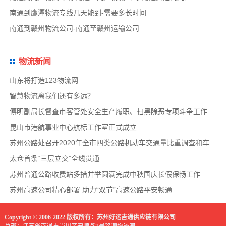
南通到鹰潭物流专线几天能到-需要多长时间
南通到赣州物流公司-南通至赣州运输公司
物流新闻
山东将打造123物流网
智慧物流离我们还有多远？
傅明副局长督查市客管处安全生产履职、扫黑除恶专项斗争工作
昆山市港航事业中心航标工作室正式成立
苏州公路处召开2020年全市四类公路机动车交通量比重调查和车速调查布置会
太仓首条“三层立交”全线贯通
苏州普通公路收费站多措并举圆满完成中秋国庆长假保畅工作
苏州高速公司精心部署 助力“双节”高速公路平安畅通
Copyright © 2006-2022 版权所有：苏州好运吉通供应链有限公司