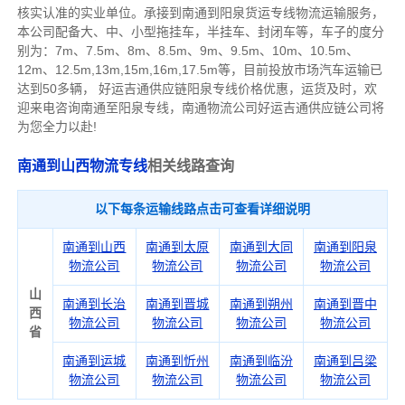
核实认准的实业单位。承接到南通到阳泉货运专线物流运输服务，
本公司配备大、中、小型拖挂车，半挂车、封闭车等，车子的度分
别为：7m、7.5m、8m、8.5m、9m、9.5m、10m、10.5m、
12m、12.5m,13m,15m,16m,17.5m等，目前投放市场汽车运输已
达到50多辆，
好运吉通供应链阳泉专线价格优惠，运货及时，欢
迎来电咨询南通至阳泉专线，南通物
流公司
好运吉通供应链公司将
为您全力以赴!
南通到山西物流专线
相关线路查询
以下每条运输线路点击可查看详细说明
南通到山西
南通到太原
南通到大同
南通到阳泉
物流公司
物流公司
物流公司
物流公司
山
南通到长治
南通到晋城
南通到朔州
南通到晋中
西
物流公司
物流公司
物流公司
物流公司
省
南通到运城
南通到忻州
南通到临汾
南通到吕梁
物流公司
物流公司
物流公司
物流公司