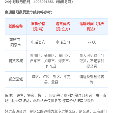
24小时服务热线：4008091856（物流寻踪）
南通至阳泉货运专线价格参考
：
重货价格
泡货价格
运输时间（几天
线路名称
（元/吨）
（元/立方）
到达）
南通市 -
电话咨询
电话咨询
2-3天
阳泉市
崇川区、通州区、海门区、
量大可免费上门
提货区域
启东市、如皋市、海安市、
取货，不足需加
如东县
提货费
城区、矿区、郊区、平定
偏远及郊县请咨
送货区域
县、盂县
询
备注
：
(设备、搬家、搬厂、杂货)等价格例外需详细咨询，由于市
场行情经常波动，此价格表仅供参考,整车价格按车型议价！
好运吉通货运，是以公路运输为主专运输企业，是交通、工商部门