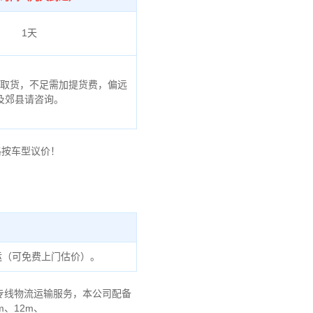
1天
门取货，不足需加提货费，偏远
及郊县请咨询。
格按车型议价！
运（可免费上门估价）。
专线物流运输服务，本公司配备
m、12m、