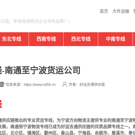
首页
大件运输
供应链，争做南通物流企业领导品牌！）
东北专线
西南专线
西北专线
中南专线
-南通至宁波货运公司
信息来源：https://www.ist56.cn
作者：好运吉通供应链
线
通供应链推出的专业货运专线，为宁波方向物流主提供专业的南通至宁波
发展，南通到宁波物流专线已成为好运吉通供应链的优质品牌专线之一。
北区、北仑区、镇海区、鄞州区、象山县、宁海县、余姚市、慈溪市、奉