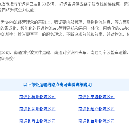
等，目前投放市场汽车运输已达到50多辆，
好运吉通供应链宁波专线价格优惠，运
公司将为您全力以赴！
价优”的物流经营理念的基础上，强调要内部管理、货物物流信息、等方面
发的集成化、智能化的畅通物流erp管理系统和采用一体化、网络化的oa
物流服务！推崇顾客至上的服务理念，不断追求效益和效率，并对物流、
运公司、南通到宁波大件运输、南通到宁波回头车、南通到宁波整车运输
物流服务！
以下每条运输线路点击可查看详细说明
南通到杭州物流公司
南通到宁波物流公司
南通到湖州物流公司
南通到绍兴物流公司
南通到舟山物流公司
南通到台州物流公司