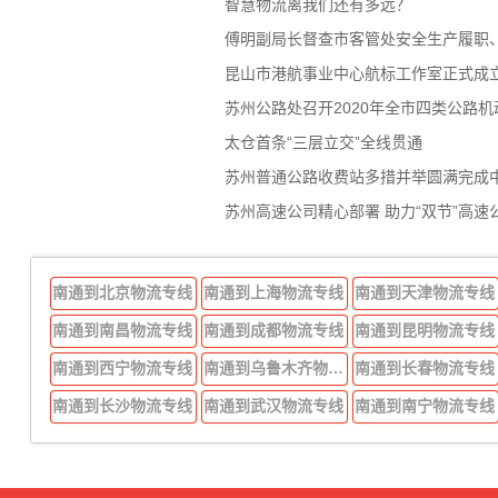
智慧物流离我们还有多远？
傅明副局长督查市客管处安全生产履职
昆山市港航事业中心航标工作室正式成
苏州公路处召开2020年全市四类公路
太仓首条“三层立交”全线贯通
苏州普通公路收费站多措并举圆满完成
苏州高速公司精心部署 助力“双节”高速
南通到北京物流专线
南通到上海物流专线
南通到天津物流专线
南通到南昌物流专线
南通到成都物流专线
南通到昆明物流专线
南通到西宁物流专线
南通到乌鲁木齐物流专线
南通到长春物流专线
南通到长沙物流专线
南通到武汉物流专线
南通到南宁物流专线