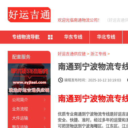
欢迎光临南通物流公司！
（好运吉通
专线物流导航
华东专线
华北专线
好运吉通供应链
>
浙江专线
>
配套服务
南通到宁波物流专线
编辑发布时间：2025-10-12 10:19:03
南通到宁波物流专
公司简介
业务流程
优质专业南通到宁波物流专线是好运吉
大件运输
安全、快捷、准时，经过多年的运营和
可把货物送到宁波海曙区、江东区、江
整车运输