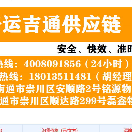
吨）
泡货价格（元/立方）
运