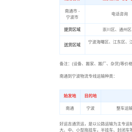
南通市 -
电话咨询
宁波市
提货区域
崇川区、通州区
宁波
海曙区、江东区、
送货区域
备注
：
(设备、搬家、搬厂、杂货)等
南通到宁波物流专线运输种类：
始发地
目的地
南通
宁波
整车运
好运吉通货运，是以公路运输为主专运
大、中、小型拖挂车，半挂车、封闭车等，车子