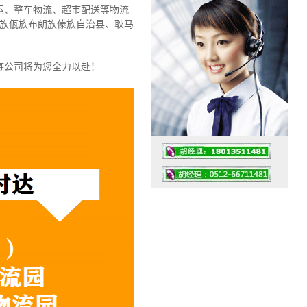
运、整车物流、超市配送等物流
祜族佤族布朗族傣族自治县、耿马
链公司将为您全力以赴！
工作时间：07:30 – – 23:30
值班座机：0512-66711481