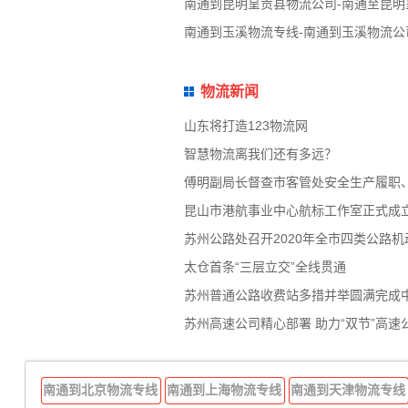
南通到昆明呈贡县物流公司-南通至昆明
南通到玉溪物流专线-南通到玉溪物流公
物流新闻
山东将打造123物流网
智慧物流离我们还有多远？
傅明副局长督查市客管处安全生产履职
昆山市港航事业中心航标工作室正式成
苏州公路处召开2020年全市四类公路
太仓首条“三层立交”全线贯通
苏州普通公路收费站多措并举圆满完成
苏州高速公司精心部署 助力“双节”高速
南通到北京物流专线
南通到上海物流专线
南通到天津物流专线