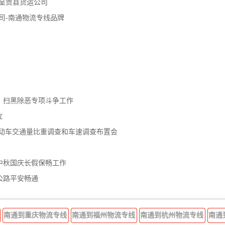
呈贡县货运公司
司-南通物流专线品牌
、扫黑除恶专项斗争工作
立
机动车交通量比重调查和车速调查布置会
中秋国庆长假保畅工作
公路平安畅通
南通到重庆物流专线
南通到福州物流专线
南通到杭州物流专线
南通