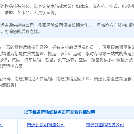
易碎物品特殊包装，量身定制木箱或木架：如冰箱、洗衣机、空调、电视
董、雕塑、艺术品、名贵字画等。
好运吉通供应链公司与多家保险公司保持长期合作，一旦临沧方向货物出
宜，免除您的后顾之忧。
有丰富的货物运输操作经验，拥有专业的货运操作员工，可承接南通至临
司竭诚为您提供货物整理、搬运、装卸、运输、临时存储等一站式的货运服
可提供，汽运，汽车运输，铁路，火车运输，空运，航空货运多种运输方式
货运运输方案。
运公司、南通到临沧大件运输、南通到临沧回头车、南通到临沧整车运输
物流服务！
以下每条运输线路点击可查看详细说明
司
南通到昆明物流公司
南通到曲靖物流公司