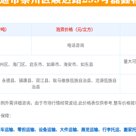
/吨）
泡货价格（元/立方）
电话咨询
量大
州区、海门区、启东市、如皋市、海安市、如东县
、永德县、镇康县、双江县、耿马傣族佤族自治县、沧源佤族自
治县
格例外需详细咨询，由于市场行情经常波动,此价格表仅供参考,整车价格按
务保障：
整车运输、零担运输、设备运输、大件运输、展览运输、行李托运、搬家