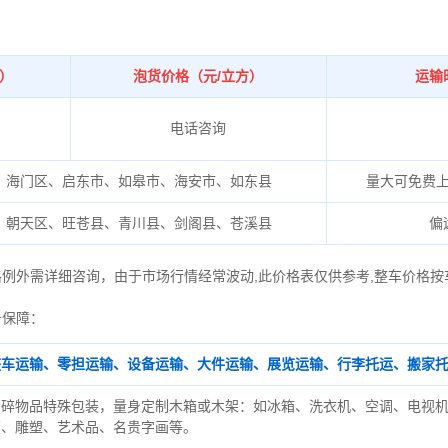
吨）
泡货价格（元/立方）
运输
电话咨询
、海门区、启东市、如皋市、海安市、如东县
量大可免费
、朝天区、旺苍县、青川县、剑阁县、苍溪县
偏
格例外需详细咨询，由于市场行情经常波动,此价格表仅供参考,整车价格按
务保障：
整车运输、零担运输、设备运输、大件运输、展览运输、行李托运、搬家
易碎物品特殊包装，量身定制木箱或木架：如冰箱、洗衣机、空调、电视
董、雕塑、艺术品、名贵字画等。