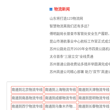
物流新闻
山东将打造123物流网
智慧物流离我们还有多远？
傅明副局长督查市客管处安全生产履职
昆山市港航事业中心航标工作室正式成
苏州公路处召开2020年全市四类公路
太仓首条“三层立交”全线贯通
苏州普通公路收费站多措并举圆满完成
苏州高速公司精心部署 助力“双节”高速
南通到北京物流专线
南通到上海物流专线
南通到天津物流专线
南通到南昌物流专线
南通到成都物流专线
南通到昆明物流专线
南通到西宁物流专线
南通到乌鲁木齐物流专线
南通到长春物流专线