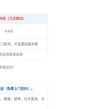
时间（几天到达）
3-4天
上门取货，不足需加提货费
远及郊县请咨询
车型议价！
托运（免费上门估价）。
机、玻璃、钢琴、红木家具、古