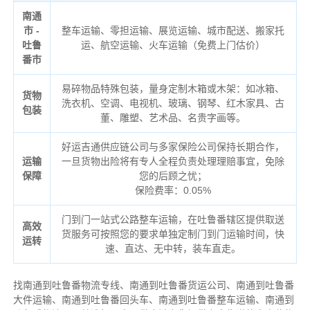
南通
市 -
整车运输、零担运输、展览运输、城市配送、搬家托
吐鲁
运、航空运输、火车运输（免费上门估价）
番市
易碎物品特殊包装，量身定制木箱或木架：如冰箱、
货物
洗衣机、空调、电视机、玻璃、钢琴、红木家具、古
包装
董、雕塑、艺术品、名贵字画等。
好运吉通供应链公司与多家保险公司保持长期合作，
运输
一旦货物出险将有专人全程负责处理理赔事宜，免除
保障
您的后顾之忧；
保险费率：0.05%
门到门一站式公路整车运输，在吐鲁番辖区提供取送
高效
货服务可按照您的要求单独定制门到门运输时间，快
运转
速、直达、无中转，装车直走。
找南通到吐鲁番物流专线、南通到吐鲁番货运公司、南通到吐鲁番
大件运输、南通到吐鲁番回头车、南通到吐鲁番整车运输、南通到