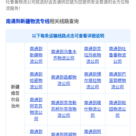
吐鲁番物流公司就选好运吉通供应链为您提供安全靠谱的全方位物
流服务！
南通到新疆物流专线
相关线路查询
以下每条运输线路点击可查看详细说明
南通到
南通到克
南通到吐
南通到乌鲁木
新疆物
拉玛依物
鲁番物流
齐物流公司
流公司
流公司
公司
南通到
南通到博
南通到巴
南通到昌都物
哈密物
尔塔拉物
音郭楞物
流公司
新疆
流公司
流公司
流公司
维吾
尔自
南通到
南通到克孜勒
南通到喀
南通到和
治州
阿克苏
苏柯尔克孜物
什物流公
田物流公
物流公
流公司
司
司
司
南通到
南通到阿
南通到塔城物