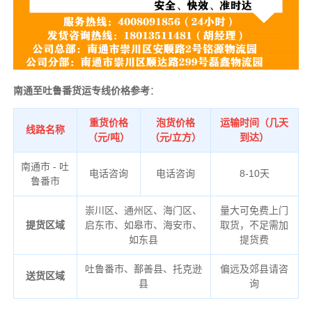
南通至吐鲁番货运专线价格参考
：
重货价格
泡货价格
运输时间（几天
线路名称
（元/吨）
（元/立方）
到达）
南通市 - 吐
电话咨询
电话咨询
8-10天
鲁番市
崇川区、通州区、海门区、
量大可免费上门
提货区域
启东市、如皋市、海安市、
取货，不足需加
如东县
提货费
吐鲁番市、鄯善县、托克逊
偏远及郊县请咨
送货区域
县
询