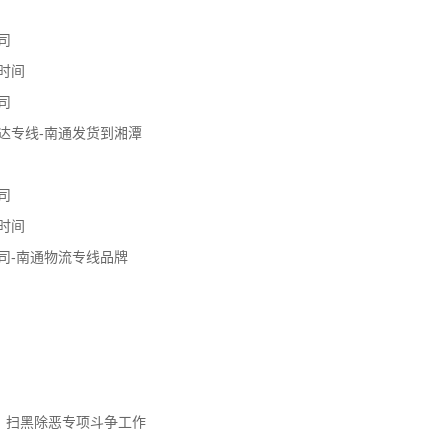
司
时间
司
达专线-南通发货到湘潭
司
时间
司-南通物流专线品牌
、扫黑除恶专项斗争工作