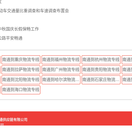
立
机动车交通量比重调查和车速调查布置会
中秋国庆长假保畅工作
公路平安畅通
南通到重庆物流专线
南通到福州物流专线
南通到杭州物流专线
南通
南通到拉萨物流专线
南通到广州物流专线
南通到贵阳物流专线
南通
南通到沈阳物流专线
南通到哈尔滨物流专线
南通到石家庄物流专线
南通
南通到海口物流专线
好运吉通供应链有限公司
流园
鑫物流园
苏ICP备2021007584号