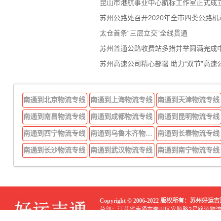
昆山市港航事业中心航标工作室正式成
苏州公路处召开2020年全市四类公路
太仓首条“三层立交”全线贯通
苏州普通公路收费站多措并举圆满完成
苏州高速公司精心部署 助力“双节”高速
南通到北京物流专线
南通到上海物流专线
南通到天津物流专线
南通到南昌物流专线
南通到成都物流专线
南通到昆明物流专线
南通到西宁物流专线
南通到乌鲁木齐物流专线
南通到长春物流专线
南通到长沙物流专线
南通到武汉物流专线
南通到南宁物流专线
Copyright © 2006-2022 版权所有：苏州
总部：江苏省南通市崇川区安顺路2号铭源物
分部：江苏省南通市崇川区顺达路299号磊