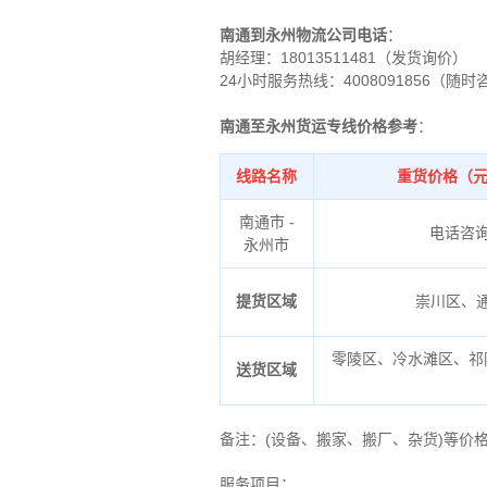
南通到永州物流公司电话
：
胡经理：
18013511481（发货询价）
24小时服务热线：4008091856（随时
南通至永州货运专线价格参考
：
线路名称
重货价格（元
南通市 -
电话咨
永州市
提货区域
崇川区、
零陵区、冷水滩区、祁
送货区域
备注
：
(设备、搬家、搬厂、杂货)等价
服务项目：