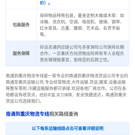
价）。
易碎物品特殊包装，量身定制木箱或木架：如
冰箱、洗衣机、空调、电视机、玻璃、钢琴、
包装服务
红木家具、古董、雕塑、艺术品、名贵字画
等。
好运吉通供应链公司与多家保险公司保持长期
服务保障
合作，一旦重庆方向货物出险将有专人全程负
责处理理赔事宜，免除您的后顾之忧。
南通到重庆物流专线是一家专业的南通到重庆物流货运公司专业的
南通至重庆运输公司,专业经营物流,大件运输,货运,搬家,设备运输
等整车零担,冷藏运输服务都可承接,欢迎各地厂商合作。公司
在各
地都设有收货点，
安全快捷送达，南通到重庆
经验丰富,实力保障，
货运公司选择我们。
南通到重庆物流专线
相关
路
线
查询
以下每条运输线路点击可查看详细说明