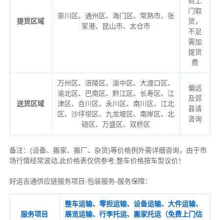
费上
门取
崇川区、通州区、海门区、常熟市、张
提货区域
货，
家港、昆山市、太仓市
不足
需加
提货
费
万州区、涪陵区、渝中区、大渡口区、
偏远
渝北区、巴南区、黔江区、长寿区、江
及郊
送货区域
津区、合川区、永川区、南川区
、
江北
县请
区、沙坪坝区、九龙坡区、南岸区、北
咨询
碚区、万盛区、双桥区
备注
：
(设备、搬家、搬厂、杂货)等价格例外需详细咨询，由于市
场行情经常波动,此价格表仅供参考,整车价格按车型议价！
好运吉通供应链服务项目-包装服务-服务保障：
整车运输、零担运输、设备运输、大件运输、
服务项目
展览运输、行李托运、搬家托运（免费上门估