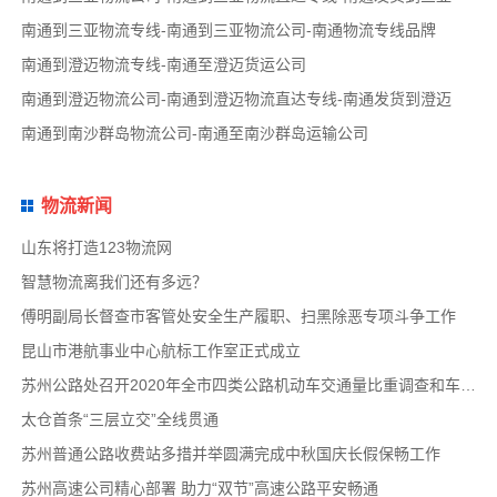
南通到三亚物流专线-南通到三亚物流公司-南通物流专线品牌
南通到澄迈物流专线-南通至澄迈货运公司
南通到澄迈物流公司-南通到澄迈物流直达专线-南通发货到澄迈
南通到南沙群岛物流公司-南通至南沙群岛运输公司
物流新闻
山东将打造123物流网
智慧物流离我们还有多远？
傅明副局长督查市客管处安全生产履职、扫黑除恶专项斗争工作
昆山市港航事业中心航标工作室正式成立
苏州公路处召开2020年全市四类公路机动车交通量比重调查和车速调查布置会
太仓首条“三层立交”全线贯通
苏州普通公路收费站多措并举圆满完成中秋国庆长假保畅工作
苏州高速公司精心部署 助力“双节”高速公路平安畅通