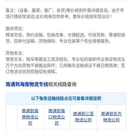
备注
：
(设备、搬家、搬厂、杂货)等价格例外需详细咨询，由于市
场行情经常波动,此价格表仅供参考，整车价格按车型议价！
服务项目：
精准空运、保价运输、包装改善、仓储配送、代收货款、等通知放
货、回单付运输、货物保险、专业包装等个性化增值服务。
货物安全：
使用叉车、拖车等搬运工具流程化、专业化的装卸作业保证物流主
万宁方向货物不被搬运摔坏；只用箱车运输保证不被日晒雨淋；签
订物流合同货损赔偿有保障。
南通到海南物流专线
相关线路查询
以下每条运输线路点击可查看详细说明
南通到海
南通到海
南通到三亚
南通到东方
南物流公
口物流公
物流公司
物流公司
司
司