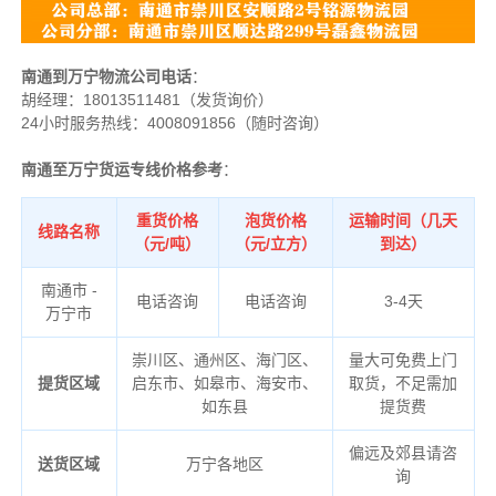
南通到万宁物流公司电话
：
胡经理：
18013511481（发货询价）
24小时服务热线：4008091856（随时咨询）
南通至万宁货运专线价格参考
：
重货价格
泡货价格
运输时间（几天
线路名称
（元/吨）
（元/立方）
到达）
南通市 -
电话咨询
电话咨询
3-4天
万宁市
崇川区、通州区、海门区、
量大可免费上门
提货区域
启东市、如皋市、海安市、
取货，不足需加
如东县
提货费
偏远及郊县请咨
送货区域
万宁各地区
询