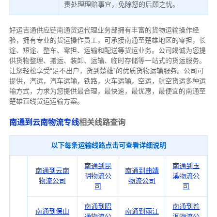
责处理理赔事宜，免除您的后顾之忧。
好运吉通供应链南通货运代理业务部拥有丰富的货物运输操作经
验，拥有专业的货运操作员工，可承接南通至楚雄地区的零担，长
途、短途、整车、零担、运输和配送等货运业务。公司竭诚为您提
供货物整理、搬运、装卸、运输、临时存储等一站式的货运服务。
让您轻松享受“足不出户，货到楚雄”的优质货物运输服务。公司可
提供，汽运，汽车运输，铁路，火车运输，空运，航空货运多种运
输方式，力求为您提供最合理，最快速，最优惠，最便宜的南通至
楚雄直线货运运输方案。
南通到云南物流专线
相关线路查询
以下每条运输线路点击可查看详细说明
南通到昆
南通到玉
南通到云南
南通到曲靖
明物流公
溪物流公
物流公司
物流公司
司
司
南通到昭
南通到普
南通到保山
南通到丽江
通物流公
洱物流公