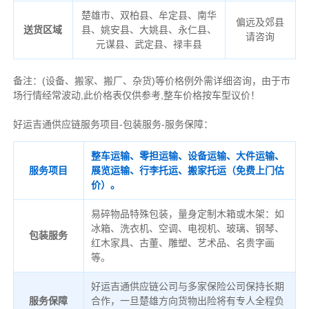
楚雄市、双柏县、牟定县、南华
偏远及郊县
送货区域
县、姚安县、大姚县、永仁县、
请咨询
元谋县、武定县、禄丰县
备注
：
(设备、搬家、搬厂、杂货)等价格例外需详细咨询，由于市
场行情经常波动,此价格表仅供参考,整车价格按车型议价！
好运吉通供应链服务项目-包装服务-服务保障：
整车运输、零担运输、设备运输、大件运输、
服务项目
展览运输、行李托运、搬家托运（免费上门估
价）。
易碎物品特殊包装，量身定制木箱或木架：如
冰箱、洗衣机、空调、电视机、玻璃、钢琴、
包装服务
红木家具、古董、雕塑、艺术品、名贵字画
等。
好运吉通供应链公司与多家保险公司保持长期
服务保障
合作，一旦楚雄方向货物出险将有专人全程负