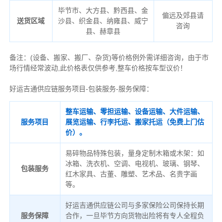
毕节市、大方县、黔西县、金
偏远及郊县请
送货区域
沙县、织金县、纳雍县、威宁
咨询
县、赫章县
备注
：
(设备、搬家、搬厂、杂货)等价格例外需详细咨询，由于市
场行情经常波动,此价格表仅供参考,整车价格按车型议价！
好运吉通供应链服务项目-包装服务-服务保障：
整车运输、零担运输、设备运输、大件运输、
服务项目
展览运输、行李托运、搬家托运（免费上门估
价）。
易碎物品特殊包装，量身定制木箱或木架：如
冰箱、洗衣机、空调、电视机、玻璃、钢琴、
包装服务
红木家具、古董、雕塑、艺术品、名贵字画
等。
好运吉通供应链公司与多家保险公司保持长期
服务保障
合作，一旦毕节方向货物出险将有专人全程负