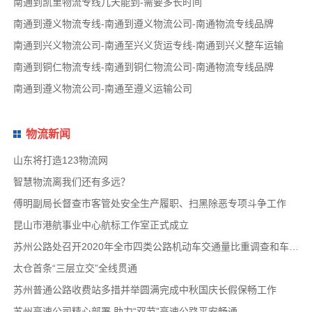
南通到凯里物流专线几天能到-需要多长时间
南通到遵义物流专线-南通到遵义物流公司-南通物流专线品牌
南通到兴义物流公司-南通至兴义货运专线-南通到兴义整车运输
南通到铜仁物流专线-南通到铜仁物流公司-南通物流专线品牌
南通到遵义物流公司-南通至遵义运输公司
物流新闻
山东将打造123物流网
智慧物流离我们还有多远？
傅明副局长督查市客管处安全生产履职、扫黑除恶专项斗争工作
昆山市港航事业中心航标工作室正式成立
苏州公路处召开2020年全市四类公路机动车交通量比重调查和车速调查布置会
太仓首条“三层立交”全线贯通
苏州普通公路收费站多措并举圆满完成中秋国庆长假保畅工作
苏州高速公司精心部署 助力“双节”高速公路平安畅通