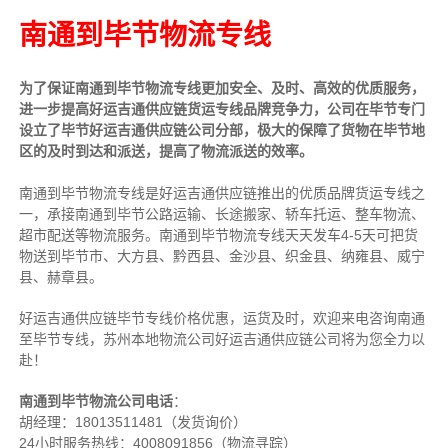
南通到毕节物流专线
为了保证南通到毕节物流专线更加安全、及时、高效的优质服务，
进一步提高好运吉通供应链货运专线品牌竞争力，公司在毕节专门
设立了毕节好运吉通供应链公司分部，极大的保障了货物在毕节地
区的及时到达和派送，提高了物流派送的效率。
南通到毕节物流专线是好运吉通供应链推出的优质品牌货运专线之
一，
承接南通到毕节公路运输、长途搬家、轿车托运、整车物流、
超市配送等物流服务。南通到
毕节物流专线天天发车4-5天可把货
物送到毕节市、大方县、黔西县、金沙县、织金县、纳雍县、威宁
县、赫章县。
好运吉通供应链毕节专线价格优惠，运货及时，欢迎来电咨询南通
至毕节专线，苏
州本地物流公司
好运吉通供应链公司将为您全力以
赴！
南通到毕节物流公司电话
：
胡经理：
18013511481（发货询价）
24小时服务热线：4008091856（物流寻踪）