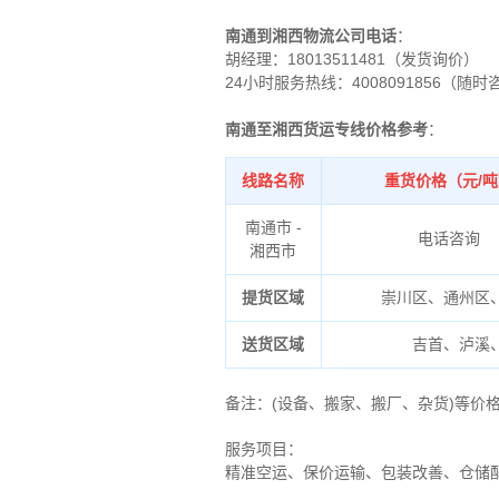
南通到湘西物流公司电话
：
胡经理：
18013511481（发货询价）
24小时服务热线：4008091856（随时
南通至湘西货运专线价格参考
：
线路名称
重货价格（元/
南通市 -
电话咨询
湘西市
提货区域
崇川区、通州区
送货区域
吉首、泸溪
备注
：
(设备、搬家、搬厂、杂货)等价
服务项目：
精准空运、保价运输、包装改善、仓储