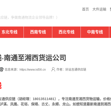
首页
大件运输
供应链，争做南通物流企业领导品牌！）
东北专线
西南专线
西北专线
中南专线
-南通至湘西货运公司
信息来源：https://www.ist56.cn
作者：好运吉通供应链
线
供应链（胡经理：18013511481），专注南通至湘西货物运输，价
泸溪、凤凰、花垣、保靖、古丈、永顺、龙山
。
如想知道最新南通到湘西