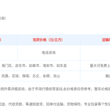
咨询）
吨）
泡货价格（元/立方）
运输
电话咨询
、海门区、启东市、如皋市、海安市、如东县
量大可免费
、凤凰、花垣、保靖、古丈、永顺、龙山
偏
格例外需详细咨询，由于市场行情经常波动,此价格表仅供参考，整车价格
配送、代收货款、等通知放货、回单付运输、货物保险、专业包装等个性