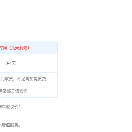
时间（几天到达）
3-4天
上门取货，不足需加提货费
远及郊县请咨询
按车型议价！
化增值服务。