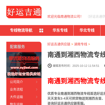
欢迎光临南通物流公司！
（好运吉通
专线物流导航
华东专线
华北专线
好运吉通供应链
>
湖南专线
>
配套服务
南通到湘西物流专线
编辑发布时间：2025-10-12 11:54:51
南通到湘西物流专
公司简介
业务流程
优质专业南通到湘西物流专线首选好运吉通
大件运输
天天发车3-4天可把货物送到湘西
吉首、
咨询好运吉通供应链客服。
整车运输