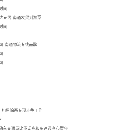
时间
达专线-南通发货到湘潭
时间
司-南通物流专线品牌
司
司
、扫黑除恶专项斗争工作
立
机动车交通量比重调查和车速调查布置会