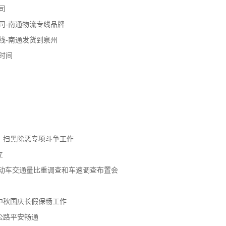
司
司-南通物流专线品牌
线-南通发货到泉州
时间
、扫黑除恶专项斗争工作
立
机动车交通量比重调查和车速调查布置会
中秋国庆长假保畅工作
公路平安畅通