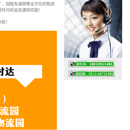
厂、回程车调用等全方位的物流
货托付好运吉通供应链！
以赴！
工作时间：07:30 – – 23:30
值班座机：0512-66711481