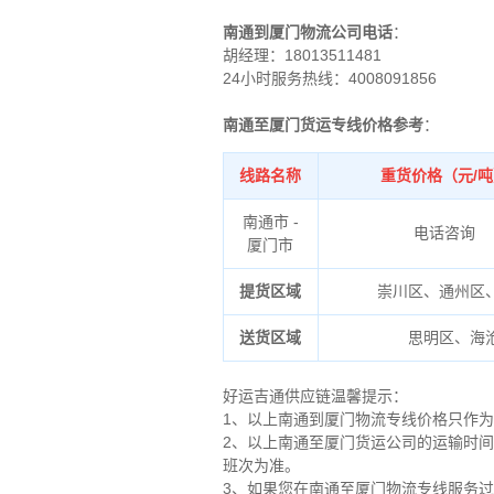
南通到厦门物流公司电话
：
胡经理：
18013511481
24小时服务热线：4008091856
南通至厦门货运专线价格参考
：
线路名称
重货价格（元/
南通市 -
电话咨询
厦门市
提货区域
崇川区、通州区
送货区域
思明区、海
好运吉通供应链温馨提示：
1、以上南通到厦门物流专线价格只作
2、以上
南通
至厦门货运公司的运输时间
班次为准。
3、如果您在
南通
至厦门物流专线服务过