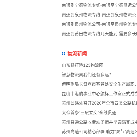
南通到宁德物流专线-南通至宁德货运公
南通到泉州物流专线-南通到泉州物流公
南通到泉州物流公司-南通至泉州物流专
南通到莆田物流专线几天能到-需要多长
物流新闻
山东将打造123物流网
智慧物流离我们还有多远？
傅明副局长督查市客管处安全生产履职
昆山市港航事业中心航标工作室正式成
苏州公路处召开2020年全市四类公路
太仓首条“三层立交”全线贯通
苏州普通公路收费站多措并举圆满完成
苏州高速公司精心部署 助力“双节”高速