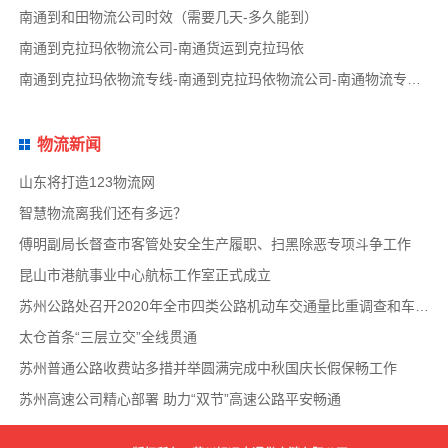
南通到和田物流公司时效（需要几天-多久能到）
南通到克拉玛依物流公司-南通货运到克拉玛依
南通到克拉玛依物流专线-南通到克拉玛依物流公司-南通物流专线品牌
物流新闻
山东将打造123物流网
智慧物流离我们还有多远？
傅明副局长督查市客管处安全生产履职、扫黑除恶专项斗争工作
昆山市港航事业中心航标工作室正式成立
苏州公路处召开2020年全市四类公路机动车交通量比重调查和车速调查布置会
太仓首条“三层立交”全线贯通
苏州普通公路收费站多措并举圆满完成中秋国庆长假保畅工作
苏州高速公司精心部署 助力“双节”高速公路平安畅通