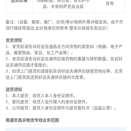
送货区域
玛纳斯县、奇台县、吉木萨尔
咨询
县、木垒哈萨克自治县
备注
：
(设备、搬家、搬厂、杂货)等价格例外需详细咨询，由于市
场行情经常波动,此价格表仅供参考,整车价格按车型议价！
发货须知
1．发货前请告诉好运吉通昌吉方向货物的类型如（电器、电子产
品、搬家物品、家且、化工产品等）。
2．发货前请告诉好运吉通供应链货物的重量与体积数量，告诉好
运吉通供应链才能报价。
3．如须上门提货的请提前告诉好运吉通供应链提货地址等，无须
送上门提货就送到好运吉通供应链的仓库里。
送货须知
1．本人提货：收货人本人身份证原件。
2．委托提货：收货人及代理人的身份证原件。
3．公司提货：提货人身份证原件与提货委托书（加盖公章）。
南通至昌吉物流专线业务范围