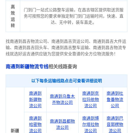
高
门到门一站式公路整车运输，在昌吉辖区提供取送货服
效
务可按照您的要求单独定制门到门运输时间，快速、直
运
达、无中转，装车直走。
转
找南通到昌吉物流公司、南通到昌吉货运公司、南通到昌吉大件运
输、南通到昌吉回头车、南通到昌吉整车运输、南通到昌吉物流专
线就选好运吉通供应链为您提供安全靠谱的全方位物流服务！
南通到新疆物流专线
相关线路查询
以下每条运输线路点击可查看详细说明
南通到
南通到克
南通到吐
南通到乌鲁木
新疆物
拉玛依物
鲁番物流
齐物流公司
流公司
流公司
公司
南通到
南通到博
南通到巴
南通到昌都物
哈密物
尔塔拉物
音郭楞物
流公司
新疆
流公司
流公司
流公司