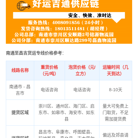
南通至昌吉货运专线价格参考
：
重货价格
泡货价格（元/
运输时间（几
线路名称
（元/吨）
立方）
天到达）
南通市 - 昌
电话咨询
电话咨询
8-10天
吉市
崇川区、通州区、海门区、启
量大可免费上
提货区域
东市、如皋市、海安市、如东
门取货，不足
县
需加提货费
昌吉市、阜康市、呼图壁县、
偏远及郊县请