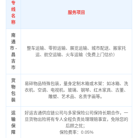
专
线
服务项目
名
称
南
通
市 -
整车运输、零担运输、展览运输、城市配送、搬家托
昌
运、航空运输、火车运输（免费上门估价）
吉
市
货
易碎物品特殊包装，量身定制木箱或木架：如冰箱、洗
物
衣机、空调、电视机、玻璃、钢琴、红木家具、古董、
包
雕塑、艺术品、名贵字画等。
装
运
好运吉通供应链公司与多家保险公司保持长期合作，一
输
旦货物出险将有专人全程负责处理理赔事宜，免除您的
保
后顾之忧；
障
保险费率：0.05%