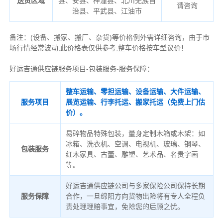
送货区域
县、安县、梓潼县、北川羌族自
请咨询
治县、平武县、江油市
备注
：
(设备、搬家、搬厂、杂货)等价格例外需详细咨询，由于市
场行情经常波动,此价格表仅供参考,整车价格按车型议价！
好运吉通供应链服务项目-包装服务-服务保障：
整车运输、零担运输、设备运输、大件运输、
服务项目
展览运输、行李托运、搬家托运（免费上门估
价）。
易碎物品特殊包装，量身定制木箱或木架：如
冰箱、洗衣机、空调、电视机、玻璃、钢琴、
包装服务
红木家具、古董、雕塑、艺术品、名贵字画
等。
好运吉通供应链公司与多家保险公司保持长期
服务保障
合作，一旦绵阳方向货物出险将有专人全程负
责处理理赔事宜，免除您的后顾之忧。