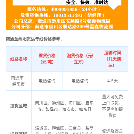
南通至绵阳货运专线价格参考
：
运输时间
重货价格
泡货价格（元/
线路名称
（几天到
（元/吨）
立方）
达）
南通市 -
电话咨询
电话咨询
4-5天
绵阳市
量大可免费
崇川区、通州区、海门区、启东
上门取货，
提货区域
市、如皋市、海安市、如东县
不足需加提
货费
涪城区、游仙区、三台县、盐亭
偏远及郊县