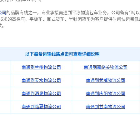
公司
的品牌专线之一，专业承接南通到平凉物流包车业务，公司备有1吨以内、1
5米、17.5米的高栏车、平板车、厢式货车、半封闭箱车为客户提供时间快运
求。
以下每条运输线路点击可查看详细说明
南通到兰州物流公司
南通到嘉峪关物流公司
南通到天水物流公司
南通到武威物流公司
南通到酒泉物流公司
南通到庆阳物流公司
南通到临夏物流公司
南通到甘南物流公司