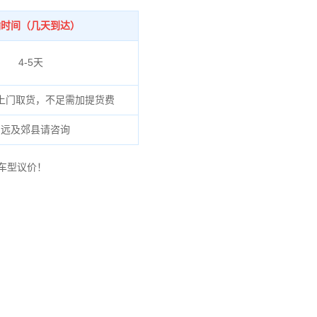
输时间（几天到达）
4-5天
上门取货，不足需加提货费
偏远及郊县请咨询
车型议价！