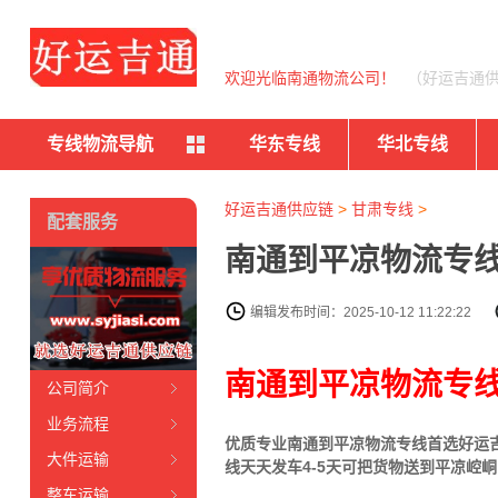
欢迎光临南通物流公司！
（好运吉通
专线物流导航
华东专线
华北专线
好运吉通供应链
>
甘肃专线
>
配套服务
南通到平凉物流专线
编辑发布时间：2025-10-12 11:22:22
南通到平凉物流专
公司简介
业务流程
优质专业南通到平凉物流专线首选好运吉通
大件运输
线天天发车4-5天可把货物送到平凉
崆峒
整车运输