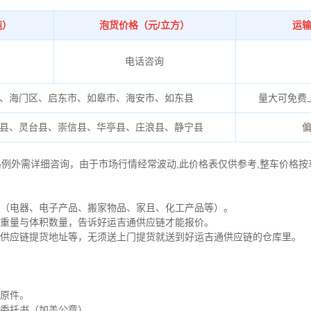
吨）
泡货价格（元/立方）
运
电话咨询
、海门区、启东市、如皋市、海安市、如东县
量大可免费
县、灵台县、崇信县、华亭县、庄浪县、静宁县
格例外需详细咨询，由于市场行情经常波动,此价格表仅供参考,整车价格按
如（电器、电子产品、搬家物品、家且、化工产品等）。
的重量与体积数量，告诉好运吉通供应链才能报价。
通供应链提货地址等，无须送上门提货就送到好运吉通供应链的仓库里。
证原件。
货委托书（加盖公章）。