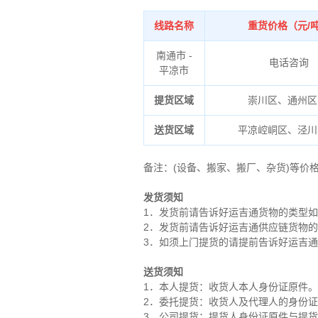
线路名称
重货价格（元/
南通市 -
电话咨询
平凉市
提货区域
崇川区、通州区
送货区域
平凉
崆峒区、泾川
备注
：
(设备、搬家、搬厂、杂货)等价
发货须知
1．发货前请告诉好运吉通货物的类型
2．发货前请告诉好运吉通供应链货物
3．如须上门提货的请提前告诉好运吉
送货须知
1．本人提货：收货人本人身份证原件。
2．委托提货：收货人及代理人的身份
3．公司提货：提货人身份证原件与提