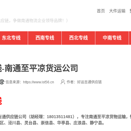
首页
大件运输
供应链，争做南通物流企业领导品牌！）
东北专线
西南专线
西北专线
中南专线
-南通至平凉货运公司
信息来源：https://www.ist56.cn
作者：好运吉通供应链
线
供应链公司（胡经理：18013511481），专注南通至平凉货物运输
区、泾川县、灵台县、崇信县、华亭县、庄浪县、静宁县。