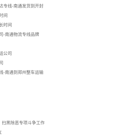
达专线-南通发货到开封
时间
长时间
司-南通物流专线品牌
运公司
司
线-南通到郑州整车运输
、扫黑除恶专项斗争工作
立