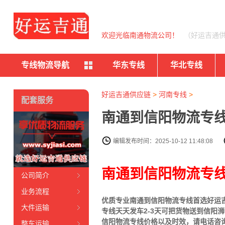
欢迎光临南通物流公司！
（好运吉通
专线物流导航
华东专线
华北专线
好运吉通供应链
>
河南专线
>
配套服务
南通到信阳物流专线
编辑发布时间：2025-10-12 11:48:08
南通到信阳物流专
公司简介
业务流程
优质专业南通到信阳物流专线首选好运吉
大件运输
专线天天发车2-3天可把货物送到信阳
浉
信阳物流专线价格以及时效，请电话咨
整车运输