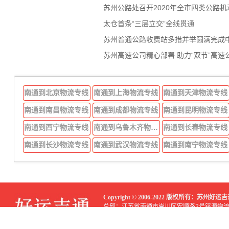
苏州公路处召开2020年全市四类公路
太仓首条“三层立交”全线贯通
苏州普通公路收费站多措并举圆满完成
苏州高速公司精心部署 助力“双节”高速
南通到北京物流专线
南通到上海物流专线
南通到天津物流专线
南通到南昌物流专线
南通到成都物流专线
南通到昆明物流专线
南通到西宁物流专线
南通到乌鲁木齐物流专线
南通到长春物流专线
南通到长沙物流专线
南通到武汉物流专线
南通到南宁物流专线
Copyright © 2006-2022 版权所有：苏州
总部：江苏省南通市崇川区安顺路2号铭源物
分部：江苏省南通市崇川区顺达路299号磊