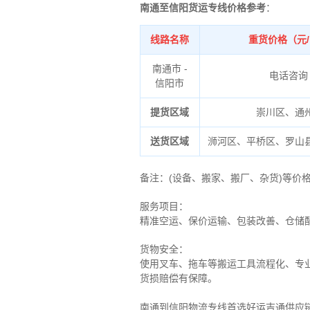
南通至信阳货运专线价格参考
：
线路名称
重货价格（元
南通市 -
电话咨询
信阳市
提货区域
崇川区、通
送货区域
浉河区、平桥区、罗山
备注
：
(设备、搬家、搬厂、杂货)等价
服务项目：
精准空运、保价运输、包装改善、仓储
货物安全：
使用叉车、拖车等搬运工具流程化、专
货损赔偿有保障。
南通到信阳物流专线首选好运吉通供应