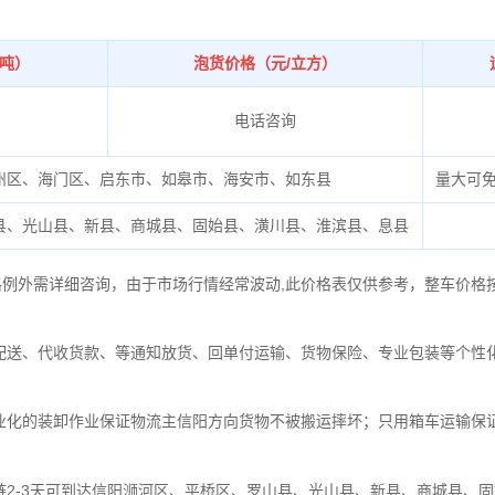
/吨）
泡货价格（元/立方）
电话咨询
州区、海门区、启东市、如皋市、海安市、如东县
量大可
县、光山县、新县、商城县、固始县、潢川县、淮滨县、息县
格例外需详细咨询，由于市场行情经常波动,此价格表仅供参考，整车价格
配送、代收货款、等通知放货、回单付运输、货物保险、专业包装等个性
业化的装卸作业保证物流主信阳方向货物不被搬运摔坏；只用箱车运输保
链2-3天可到达信阳浉河区、平桥区、罗山县、光山县、新县、商城县、