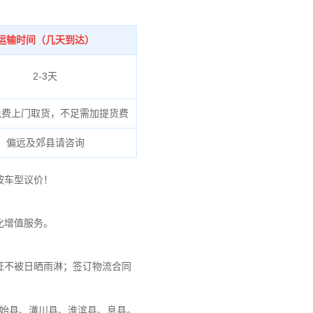
运输时间（几天到达）
2-3天
免费上门取货，不足需加提货费
偏远及郊县请咨询
按车型议价！
化增值服务。
证不被日晒雨淋；签订物流合同
固始县、潢川县、淮滨县、息县。