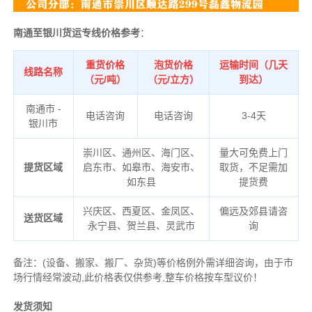
南通至银川货运专线价格参考
：
重货价格
泡货价格
运输时间（几天
线路名称
（元/吨）
（元/立方）
到达）
南通市 -
电话咨询
电话咨询
3-4天
银川市
崇川区、通州区、海门区、
量大可免费上门
提货区域
启东市、如皋市、海安市、
取货，不足需加
如东县
提货费
兴庆区、西夏区、金凤区、
偏远及郊县请咨
送货区域
永宁县、贺兰县、灵武市
询
备注
：
(设备、搬家、搬厂、杂货)等价格例外需详细咨询，由于市
场行情经常波动,此价格表仅供参考,整车价格按车型议价！
发货须知