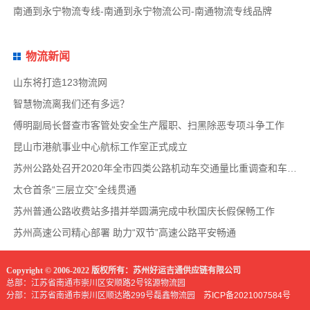
南通到永宁物流专线-南通到永宁物流公司-南通物流专线品牌
物流新闻
山东将打造123物流网
智慧物流离我们还有多远？
傅明副局长督查市客管处安全生产履职、扫黑除恶专项斗争工作
昆山市港航事业中心航标工作室正式成立
苏州公路处召开2020年全市四类公路机动车交通量比重调查和车速调查布置会
太仓首条“三层立交”全线贯通
苏州普通公路收费站多措并举圆满完成中秋国庆长假保畅工作
苏州高速公司精心部署 助力“双节”高速公路平安畅通
Copyright © 2006-2022 版权所有：苏州好运吉通供应链有限公司
总部：江苏省南通市崇川区安顺路2号铭源物流园
分部：江苏省南通市崇川区顺达路299号磊鑫物流园
苏ICP备2021007584号