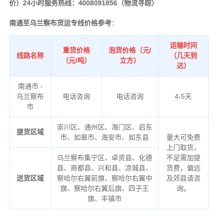
价）24小时服务热线：4008091856（物流寻踪）
南通至乌兰察布货运专线价格参考
：
运输时间
重货价格
泡货价格（元/
线路名称
（几天到
（元/吨）
立方）
达）
南通市 -
乌兰察布
电话咨询
电话咨询
4-5天
市
崇川区、通州区、海门区、启东
提货区域
市、如皋市、海安市、如东县
量大可免费
上门取货，
乌兰察布
集宁区、卓资县、化德
不足需加提
县、商都县、兴和县、凉城县、
货费，偏远
送货区域
察哈尔右翼前旗、察哈尔右翼中
及郊县请咨
旗、察哈尔右翼后旗、四子王
询。
旗、丰镇市