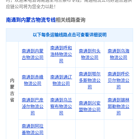
时，欢迎来电咨询南通至乌兰察布专线，南通物
流公司
好运吉通供
应链公司将为您全力以赴！
南通到内蒙古物流专线
相关线路查询
以下每条运输线路点击可查看详细说明
南通到呼和
南通到内蒙
南通到包头
南通到乌海
浩特物流公
古物流公司
物流公司
物流公司
司
南通到鄂尔
南通到呼伦
南通到赤峰
南通到通辽
内
多斯物流公
贝尔物流公
物流公司
物流公司
蒙
司
司
古
省
南通到巴彦
南通到乌兰
南通到锡林
南通到兴安
淖尔物流公
察布物流公
郭勒物流公
盟物流公司
司
司
司
南通到阿拉
善物流公司