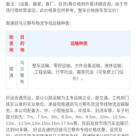
备注
：
(设备、搬家、搬厂、杂货)等价格例外需详细咨询，由于市
场行情经常波动，此价格表仅供参考，整车价格按车型议价！
南通到乌兰察布物流专线运输种类：
始
目
发
的
运输种类
地
地
乌
整车运输、零担运输、大件设备运输、液体运输、
南
兰
工程运输、行李托运、搬家托运（可免费上门估
通
察
价）。
布
好运吉通货运，是以公路运输为主专运输企业，是交通、工商部门
核实认准的实业单位。承接到南通到乌兰察布货运专线物流运输服
务，本公司配备大、中、小型拖挂车，半挂车、封闭车等，车子的
度分别为：7m、7.5m、8m、8.5m、9m、9.5m、10m、10.5m、
12m、12.5m,13m,15m,16m,17.5m等，目前投放市场汽车运输已
达到50多辆，
好运吉通供应链乌兰察布专线价格优惠，运货及