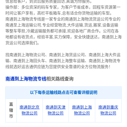
信息给客户，到货后服务质量回访,真诚为你服务。
操作部：多位资深的码车专家，为客户节省成本，回程车资源第一
时间让客户享有，高栏平板箱车,总有适合你货物运输的车型。
南通到上海物流专线是一家专业的南通到上海物流货运公司专业的
南通至上海运输公司,专业经营物流,大件运输,货运,搬家,设备运输
等整车零担,冷藏运输服务都可承接,欢迎各地厂商合作。公司在各
地都设有收货点，经验丰富,实力保障，安全快捷送达，南通到上海
货运公司选择我们。
找南通到上海物流公司、南通到上海货运公司、南通到上海大件运
输、南通到上海回头车、南通到上海整车运输、南通到上海物流专
线就选好运吉通供应链为您提供安全靠谱的全方位物流服务！
南通到上海物流专线
相关
路
线
查询
以下每条运输线路点击可查看详细说明
直
南通到北京
南通到天津
南通到上海
南通到重庆
辖
物流公司
物流公司
物流公司
物流公司
市