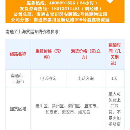
南通至上海货运专线价格参考
：
运输时
重货价格（元/
泡货价格（元/立
间（几
线路名称
吨）
方）
天到
达）
南通市 -
电话咨询
电话咨询
1天
上海市
量大可
免费上
崇川区、通州区、海门区、启东市、
门取
提货区域
如皋市、海安市、如东县
货，不
足需加
提货费