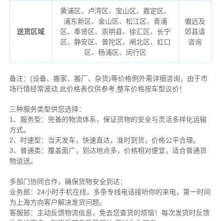
黄浦区、卢湾区、宝山区、嘉定区、
浦东新区、金山区、松江区、青浦
偏远及
送货区域
区、奉贤区、崇明县
、
徐汇区、长宁
郊县请
区、静安区、普陀区、闸北区、虹口
咨询
区、杨浦区、闵行区
备注
：
(设备、搬家、搬厂、杂货)等价格例外需详细咨询，由于市
场行情经常波动,此价格表仅供参考,整车价格按车型议价！
三种服务类型供您选择：
1、服务型：完善的物流体系，保证货物的安全与灵活多样化运输
方式。
2、时速型：当天发车，快速直达，准时到货，价格公平合理。
3、普通类：覆盖面广，到达地点多，价格相对便宜，适合普通货
物运送。
多部门协同合作，确保货物安全到达：
业务部：24小时手机在线，多条专线电话接听你的来电，第一时间
为上海方向客户解决发货问题。
客服部：主动反馈物流信息，免去您查货的烦恼！每次发货时反馈