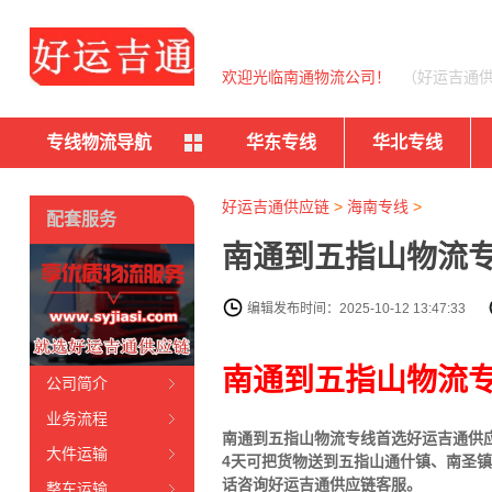
欢迎光临南通物流公司！
（好运吉通
专线物流导航
华东专线
华北专线
好运吉通供应链
>
海南专线
>
配套服务
南通到五指山物流专
编辑发布时间：2025-10-12 13:47:33
南通到五指山物流
公司简介
业务流程
南通到五指山物流专线首选好运吉通供应链
大件运输
4天可把货物送到五指山通什镇、南圣
话咨询好运吉通供应链客服。
整车运输