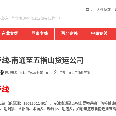
首页
大件运输
供应链，争做南通物流企业领导品牌！）
东北专线
西南专线
西北专线
中南专线
线-南通至五指山货运公司
信息来源：https://www.ist56.cn
作者：好运吉通供应链
专线
（胡经理：18013511481），专注南通至五指山货物运输，价格低速
镇、毛阳镇、番阳镇、水满乡、畅好乡、毛道乡。如想知道最新南通到五