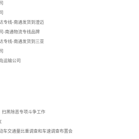
司
司
达专线-南通发货到澄迈
司-南通物流专线品牌
达专线-南通发货到三亚
司
岛运输公司
、扫黑除恶专项斗争工作
立
机动车交通量比重调查和车速调查布置会