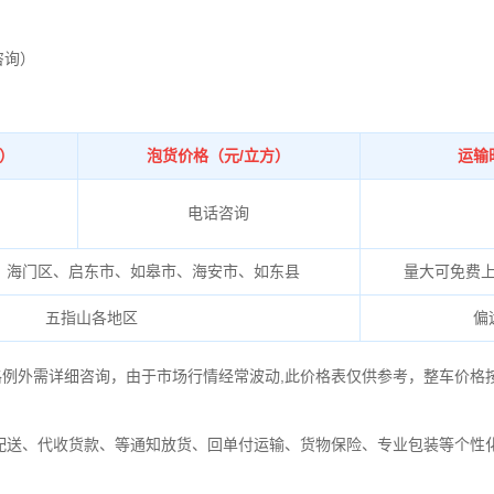
咨询）
吨）
泡货价格（元/立方）
运输
电话咨询
、海门区、启东市、如皋市、海安市、如东县
量大可免费
五指山各地区
偏
格例外需详细咨询，由于市场行情经常波动,此价格表仅供参考，整车价格
配送、代收货款、等通知放货、回单付运输、货物保险、专业包装等个性