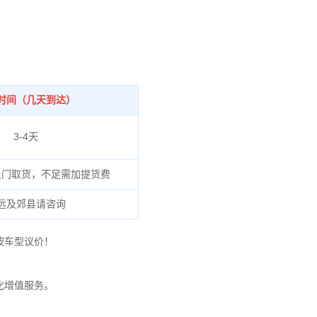
时间（几天到达）
3-4天
上门取货，不足需加提货费
远及郊县请咨询
按车型议价！
化增值服务。