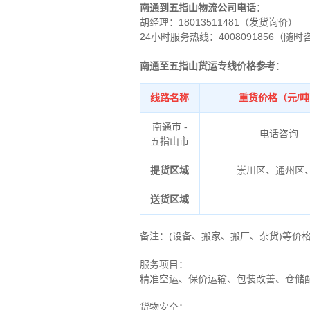
南通到五指山物流公司电话
：
胡经理：
18013511481（发货询价）
24小时服务热线：4008091856（随时
南通至五指山货运专线价格参考
：
线路名称
重货价格（元/
南通市 -
电话咨询
五指山市
提货区域
崇川区、通州区
送货区域
备注
：
(设备、搬家、搬厂、杂货)等价
服务项目：
精准空运、保价运输、包装改善、仓储
货物安全：