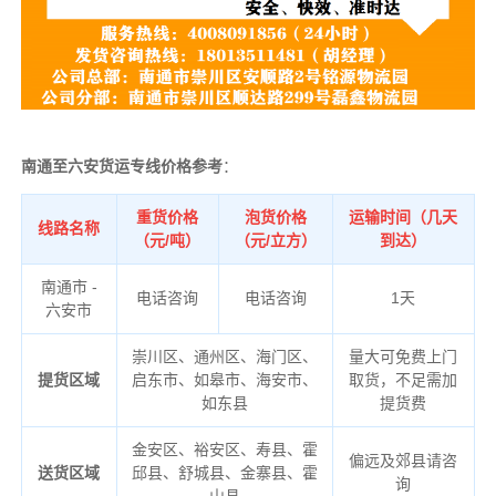
南通至六安货运专线价格参考
：
重货价格
泡货价格
运输时间（几天
线路名称
（元/吨）
（元/立方）
到达）
南通市 -
电话咨询
电话咨询
1天
六安市
崇川区、通州区、海门区、
量大可免费上门
提货区域
启东市、如皋市、海安市、
取货，不足需加
如东县
提货费
金安区、裕安区、寿县、霍
偏远及郊县请咨
送货区域
邱县、舒城县、金寨县、霍
询