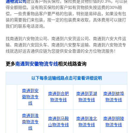
通物流公司
建议客户购买保险，保险费是货物价值的0.3%，可以获
得全额赔偿。没有购买保险的客户如有货物损失按运费的30%赔
偿，一些贵重物品客户要严格的包装，特别是易碎品，如果没有包
装的需要我们来包装，按一定的包装费来收取，具体费用可以拨打
我们的联系电话咨询。
找南通到六安物流公司、南通到六安货运公司、南通到六安大件运
输、南通到六安回头车、南通到六安整车运输、南通到六安物流专
线就选好运吉通供应链为您提供安全靠谱的全方位物流服务！
更多
南通到安徽物流专线
相关线路查询
以下每条运输线路点击可查看详细说明
南通到安
南通到合肥
南通到芜湖
南通到蚌埠
徽物流专
物流专线
物流专线
物流专线
线
南通到淮
南通到马鞍
南通到淮北
南通到铜陵
南物流专
山物流专线
物流专线
物流专线
线