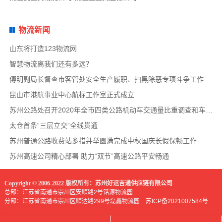
物流新闻
山东将打造123物流网
智慧物流离我们还有多远？
傅明副局长督查市客管处安全生产履职、扫黑除恶专项斗争工作
昆山市港航事业中心航标工作室正式成立
苏州公路处召开2020年全市四类公路机动车交通量比重调查和车速调查布置会
太仓首条“三层立交”全线贯通
苏州普通公路收费站多措并举圆满完成中秋国庆长假保畅工作
苏州高速公司精心部署 助力“双节”高速公路平安畅通
Copyright © 2006-2022 版权所有：苏州好运吉通供应链有限公司
总部：江苏省南通市崇川区安顺路2号铭源物流园
分部：江苏省南通市崇川区顺达路299号磊鑫物流园
苏ICP备2021007584号