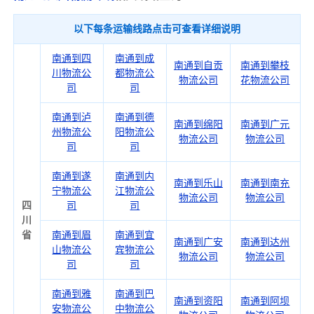
以下每条运输线路点击可查看详细说明
南通到四
南通到成
南通到自贡
南通到攀枝
川物流公
都物流公
物流公司
花物流公司
司
司
南通到泸
南通到德
南通到绵阳
南通到广元
州物流公
阳物流公
物流公司
物流公司
司
司
南通到遂
南通到内
南通到乐山
南通到南充
宁物流公
江物流公
物流公司
物流公司
四
司
司
川
省
南通到眉
南通到宜
南通到广安
南通到达州
山物流公
宾物流公
物流公司
物流公司
司
司
南通到雅
南通到巴
南通到资阳
南通到阿坝
安物流公
中物流公