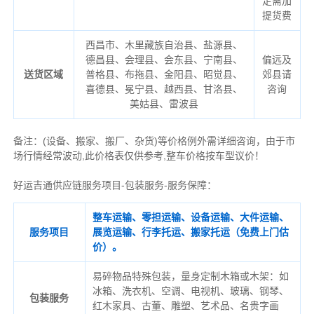
足需加
提货费
西昌市、木里藏族自治县、盐源县、
德昌县、会理县、会东县、宁南县、
偏远及
送货区域
普格县、布拖县、金阳县、昭觉县、
郊县请
喜德县、冕宁县、越西县、甘洛县、
咨询
美姑县、雷波县
备注
：
(设备、搬家、搬厂、杂货)等价格例外需详细咨询，由于市
场行情经常波动,此价格表仅供参考,整车价格按车型议价！
好运吉通供应链服务项目-包装服务-服务保障：
整车运输、零担运输、设备运输、大件运输、
服务项目
展览运输、行李托运、搬家托运（免费上门估
价）。
易碎物品特殊包装，量身定制木箱或木架：如
冰箱、洗衣机、空调、电视机、玻璃、钢琴、
包装服务
红木家具、古董、雕塑、艺术品、名贵字画