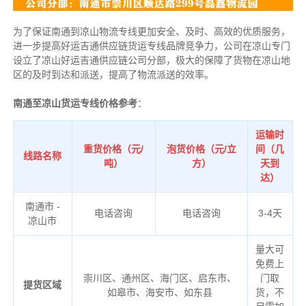
为了保证南通到凉山物流专线更加安全、及时、高效的优质服务，
进一步提高好运吉通供应链货运专线品牌竞争力，公司在凉山专门
设立了凉山好运吉通供应链公司分部，极大的保障了货物在凉山地
区的及时到达和派送，提高了物流派送的效率。
南通至凉山货运专线价格参考
：
运输时
重货价格（元/
泡货价格（元/立
间（几
线路名称
吨）
方）
天到
达）
南通市 -
电话咨询
电话咨询
3-4天
凉山市
量大可
免费上
崇川区、通州区、海门区、启东市、
门取
提货区域
如皋市、海安市、如东县
货，不