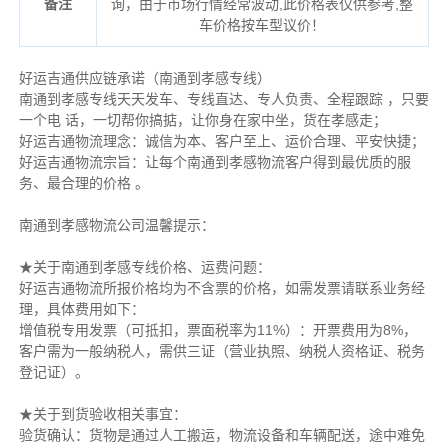
备注
询，由于市场行情经常波动,此价格表仅供参考,整
车价格按车型议价！
好运吉通供应链承诺（南通到孝感专线）
南通到孝感专线天天发车、专线直达、专人负责、全程跟踪 ，只要
一个电 话，一切帮你搞掂，让你身在家中坐，货在孝感走；
好运吉通
物流理念：诚信为本、客户至上、运价合理、平安快捷；
好运吉通
物流宗旨：让每个南通到孝感物流客户得到最优质的服
务、最合理的价格 。
南通到孝感物流公司温馨提示：
★关于南通到孝感专线价格、运费问题：
好运吉通物流所报价格均为不含票的价格，如需发票请联系业务经
理，具体费用如下：
增值税专用发票（可抵扣，票面税率为11%）：开票费用为8%，
客户需为一般纳税人，需供三证（营业执照、纳税人资格证、税务
登记证）。
★关于到货验收相关事宜：
验货确认：货物是通过人工搬运，物流设备和车辆配送，途中难免