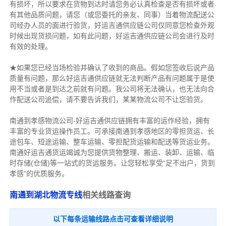
有损坏，所以要求在货物到达时请您务必认真检查是否有损坏或者
有其他品质问题，请您（或您委托的亲友、同事）当着物流配送公
司经办人员的面进行验货，好运吉通供应链公司仅同意您检查外观
时候出现货损问题，如有此问题，好运吉通供应链公司会进行及时
有效的处理。
★如果您已经当场检验并确认了收到的商品。假如您签收后说产品
质量有问题，那么好运吉通供应链就无法判断产品有问题属于是使
用不当或者是到达之前就有问题。我公司将无法确认，也无法向合
作配送公司追偿，请不要告诉我们，某某物流公司不让您验货。
南通到孝感物流公司-好运吉通供应链拥有丰富的运作经验，拥有
丰富的专业货运操作员工。可承接南通到孝感地区的零担货运、长
途包车、短途运输、整车运输、零担配货运输和配送等货运业务。
南通好运吉通货运竭诚为您提供货物整理、搬运、装卸、运输、临
时存储(仓储)等一站式的货运服务。让您轻松享受“足不出户，货到
孝感”的优质服务。
南通到湖北物流专线
相关线路查询
以下每条运输线路点击可查看详细说明