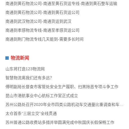
南通到黄石物流公司-南通至黄石货运专线-南通到黄石整车运输
南通到黄石物流公司-南通到黄石货运公司
南通到武汉物流公司-南通货运到武汉
南通到孝感物流专线-南通至孝感货运公司
南通到荆门物流专线几天能到-需要多长时间
物流新闻
山东将打造123物流网
智慧物流离我们还有多远？
傅明副局长督查市客管处安全生产履职、扫黑除恶专项斗争工作
昆山市港航事业中心航标工作室正式成立
苏州公路处召开2020年全市四类公路机动车交通量比重调查和车速调查布置会
太仓首条“三层立交”全线贯通
苏州普通公路收费站多措并举圆满完成中秋国庆长假保畅工作