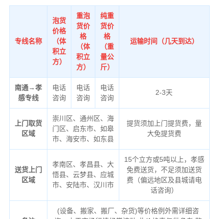
重泡
纯重
泡货
货价
货价
价格
格
格
专线名称
（体
运输时间（几天到达）
（体
（重
积立
积立
量公
方）
方）
斤）
南通→孝
电话
电话
电话
2-3天
感专线
咨询
咨询
咨询
崇川区、通州区、海
上门取货
提货须加上门提货费，量
门区、启东市、如皋
区域
大免提货费
市、海安市、如东县
15个立方或5吨以上，孝感
孝南区、孝昌县、大
送货上门
免费送货，不足须加送货
悟县、云梦县、应城
区域
费（偏远地区及县城请电
市、安陆市、汉川市
话咨询）
(设备、搬家、搬厂、杂货)等价格例外需详细咨