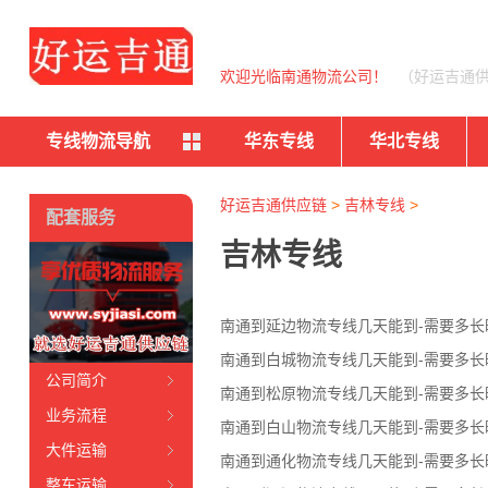
欢迎光临南通物流公司！
（好运吉通
专线物流导航
华东专线
华北专线
好运吉通供应链
>
吉林专线
>
配套服务
吉林专线
南通到延边物流专线几天能到-需要多长
南通到白城物流专线几天能到-需要多长
公司简介
南通到松原物流专线几天能到-需要多长
业务流程
南通到白山物流专线几天能到-需要多长
大件运输
南通到通化物流专线几天能到-需要多长
整车运输