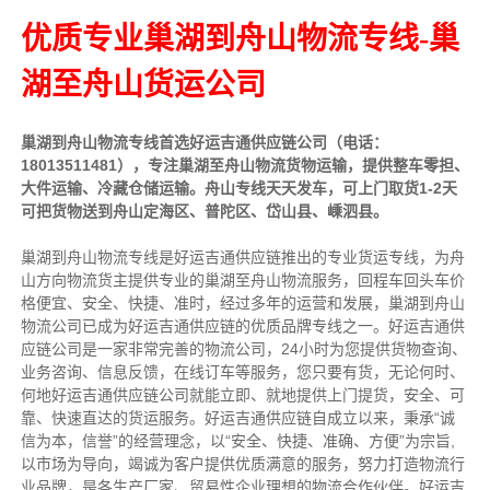
优质专业巢湖到舟山物流专线-巢
湖至舟山货运公司
巢湖到舟山物流专线首选好运吉通供应链公司（电话：
18013511481），专注巢湖至舟山物流货物运输，提供整车零担、
大件运输、冷藏仓储运输。舟山专线天天发车，可上门取货1-2天
可把货物送到舟山定海区、普陀区、岱山县、嵊泗县。
巢湖到舟山物流专线是好运吉通供应链推出的专业货运专线，为舟
山方向物流货主提供专业的巢湖至舟山物流服务，回程车回头车价
格便宜、安全、快捷、准时，经过多年的运营和发展，巢湖到舟山
物流公司已成为好运吉通供应链的优质品牌专线之一。好运吉通供
应链公司是一家非常完善的物流公司，24小时为您提供货物查询、
业务咨询、信息反馈，在线订车等服务，您只要有货，无论何时、
何地好运吉通供应链公司就能立即、就地提供上门提货，安全、可
靠、快速直达的货运服务。好运吉通供应链自成立以来，秉承“诚
信为本，信誉”的经营理念，以“安全、快捷、准确、方便”为宗旨,
以市场为导向，竭诚为客户提供优质满意的服务，努力打造物流行
业品牌，是各生产厂家、贸易性企业理想的物流合作伙伴。好运吉