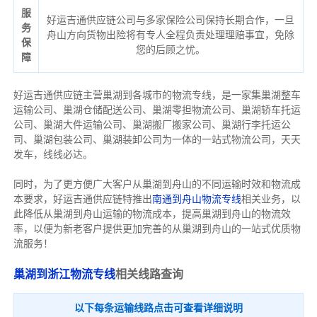
服
好运吉通供应链公司与多家保险公司保持长期合作，一旦
务
舟山方向货物出险将有专人全程负责处理理赔事宜，免除
保
您的后顾之忧。
障
好运吉通供应链主营巢湖到各城市的物流专线，是一家集巢湖整车
运输公司、巢湖仓储配送公司、巢湖零担物流公司、巢湖轿车托运
公司、巢湖大件运输公司、巢湖搬厂搬家公司、巢湖行李托运公
司、巢湖包装公司、巢湖装卸公司为一体的一站式物流公司，天天
发车，线线必达。
同时，为了更方便广大客户从巢湖到舟山的不同运输时效和物流成
本要求，好运吉通供应链特推出
南通到舟山物流专线
相关业务，以
此降低从巢湖到舟山运输的物流成本，提高巢湖到舟山的物流效
率，以便为新老客户提供更加完善的从巢湖到舟山的一站式优质物
流服务！
巢湖到浙江物流专线
相关线路查询
以下每条运输线路点击可查看详细说明