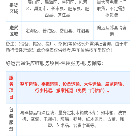
蜀山区、瑶海区、庐阳区、包河
量大可免费上门
提货
区、巢湖市、长丰县、肥东县、肥
取货，不足需加
区域
西县、庐江县
提货费
送货
偏远及郊县请咨
定海区、普陀区、岱山县、嵊泗县
区域
询
备注：(设备、搬家、搬厂、杂货)等价格例外需详细咨询，由于市
场行情经常波动,此价格表仅供参考,整车价格按车型议价！
好运吉通供应链服务项目-包装服务-服务保障：
服
务
整车运输、零担运输、设备运输、大件运输、展览运输、
项
行李托运、搬家托运（免费上门估价）。
目
包
易碎物品特殊包装，量身定制木箱或木架：如冰箱、洗衣
装
机、空调、电视机、玻璃、钢琴、红木家具、古董、雕
服
塑、艺术品、名贵字画等。
务