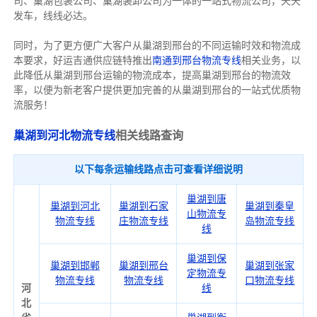
司、巢湖包装公司、巢湖装卸公司为一体的一站式物流公司，天天
发车，线线必达。
同时，为了更方便广大客户从巢湖到邢台的不同运输时效和物流成
本要求，好运吉通供应链特推出
南通到邢台物流专线
相关业务，以
此降低从巢湖到邢台运输的物流成本，提高巢湖到邢台的物流效
率，以便为新老客户提供更加完善的从巢湖到邢台的一站式优质物
流服务！
巢湖到河北物流专线
相关线路查询
以下每条运输线路点击可查看详细说明
巢湖到唐
巢湖到河北
巢湖到石家
巢湖到秦皇
山物流专
物流专线
庄物流专线
岛物流专线
线
巢湖到保
巢湖到邯郸
巢湖到邢台
巢湖到张家
定物流专
物流专线
物流专线
口物流专线
河
线
北