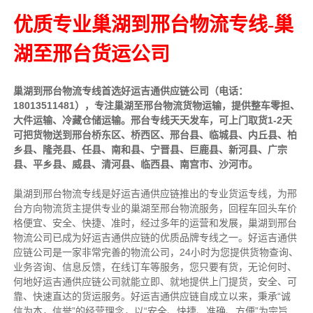
优质专业巢湖到邢台物流专线-巢
湖至邢台货运公司
巢湖到邢台物流专线首选好运吉通供应链公司（电话：
18013511481），专注巢湖至邢台物流货物运输，提供整车零担、
大件运输、冷藏仓储运输。邢台专线天天发车，可上门取货1-2天
可把货物送到邢台桥东区、桥西区、邢台县、临城县、内丘县、柏
乡县、隆尧县、任县、南和县、宁晋县、巨鹿县、新河县、广宗
县、平乡县、威县、清河县、临西县、南宫市、沙河市。
巢湖到邢台物流专线是好运吉通供应链推出的专业货运专线，为邢
台方向物流货主提供专业的巢湖至邢台物流服务，回程车回头车价
格便宜、安全、快捷、准时，经过多年的运营和发展，巢湖到邢台
物流公司已成为好运吉通供应链的优质品牌专线之一。好运吉通供
应链公司是一家非常完善的物流公司，24小时为您提供货物查询、
业务咨询、信息反馈，在线订车等服务，您只要有货，无论何时、
何地好运吉通供应链公司就能立即、就地提供上门提货，安全、可
靠、快速直达的货运服务。好运吉通供应链自成立以来，秉承“诚
信为本，信誉”的经营理念，以“安全、快捷、准确、方便”为宗旨,