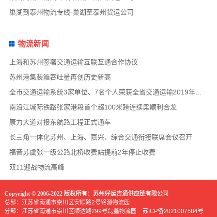
巢湖到泰州物流专线-巢湖至泰州货运公司
物流新闻
上海和苏州签署交通运输互联互通合作协议
苏州港集装箱吞吐量再创历史新高
全市交通运输系统3家单位、7名个人荣获全省交通运输2019年度扫黑除恶专项斗争先进集体和先
南沿江城际铁路张家港段首个超100米跨连续梁顺利合龙
康力大道对接东航路工程正式通车
长三角一体化苏州、上海、嘉兴、综合交通衔接联席会议召开
福音苏虞张一级公路北桥收费站提前2年停止收费
双11迎战物流高峰
Copyright © 2006-2022 版权所有：苏州好运吉通供应链有限公司
总部：江苏省南通市崇川区安顺路2号铭源物流园
分部：江苏省南通市崇川区顺达路299号磊鑫物流园
苏ICP备2021007584号