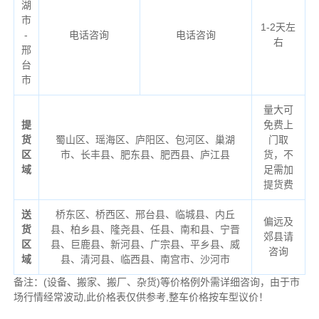
湖
市
1-2天左
-
电话咨询
电话咨询
右
邢
台
市
量大可
提
免费上
货
蜀山区、瑶海区、庐阳区、包河区、巢湖
门取
区
市、长丰县、肥东县、肥西县、庐江县
货，不
域
足需加
提货费
送
桥东区、桥西区、邢台县、临城县、内丘
偏远及
货
县、柏乡县、隆尧县、任县、南和县、宁晋
郊县请
区
县、巨鹿县、新河县、广宗县、平乡县、威
咨询
域
县、清河县、临西县、南宫市、沙河市
备注：(设备、搬家、搬厂、杂货)等价格例外需详细咨询，由于市
场行情经常波动,此价格表仅供参考,整车价格按车型议价！