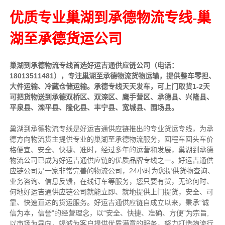
优质专业巢湖到承德物流专线-巢
湖至承德货运公司
巢湖到承德物流专线首选好运吉通供应链公司（电话：
18013511481），专注巢湖至承德物流货物运输，提供整车零担、
大件运输、冷藏仓储运输。承德专线天天发车，可上门取货1-2天
可把货物送到承德双桥区、双滦区、鹰手营区、承德县、兴隆县、
平泉县、滦平县、隆化县、丰宁县、宽城县、围场县。
巢湖到承德物流专线是好运吉通供应链推出的专业货运专线，为承
德方向物流货主提供专业的巢湖至承德物流服务，回程车回头车价
格便宜、安全、快捷、准时，经过多年的运营和发展，巢湖到承德
物流公司已成为好运吉通供应链的优质品牌专线之一。好运吉通供
应链公司是一家非常完善的物流公司，24小时为您提供货物查询、
业务咨询、信息反馈，在线订车等服务，您只要有货，无论何时、
何地好运吉通供应链公司就能立即、就地提供上门提货，安全、可
靠、快速直达的货运服务。好运吉通供应链自成立以来，秉承“诚
信为本，信誉”的经营理念，以“安全、快捷、准确、方便”为宗旨,
以市场为导向，竭诚为客户提供优质满意的服务，努力打造物流行