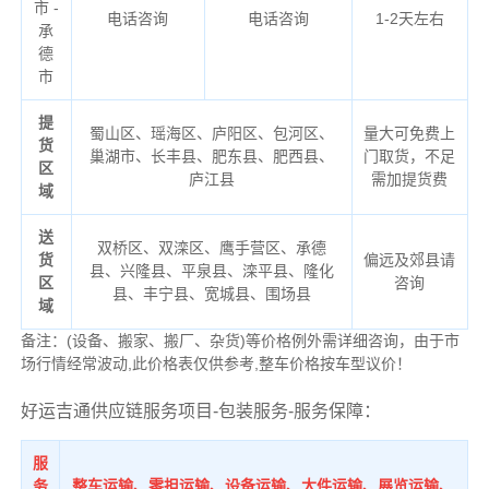
市 -
电话咨询
电话咨询
1-2天左右
承
德
市
提
蜀山区、瑶海区、庐阳区、包河区、
量大可免费上
货
巢湖市、长丰县、肥东县、肥西县、
门取货，不足
区
庐江县
需加提货费
域
送
双桥区、双滦区、鹰手营区、承德
货
偏远及郊县请
县、兴隆县、平泉县、滦平县、隆化
区
咨询
县、丰宁县、宽城县、围场县
域
备注：(设备、搬家、搬厂、杂货)等价格例外需详细咨询，由于市
场行情经常波动,此价格表仅供参考,整车价格按车型议价！
好运吉通供应链服务项目-包装服务-服务保障：
服
务
整车运输、零担运输、设备运输、大件运输、展览运输、