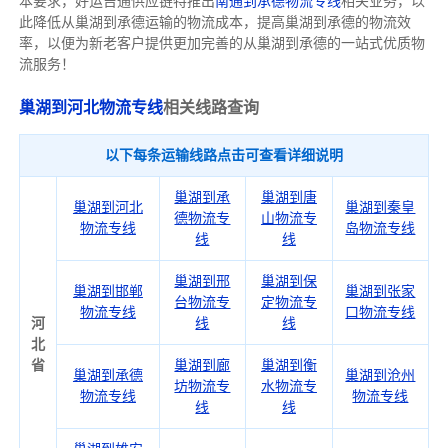
本要求，好运吉通供应链特推出
南通到承德物流专线
相关业务，以
此降低从巢湖到承德运输的物流成本，提高巢湖到承德的物流效
率，以便为新老客户提供更加完善的从巢湖到承德的一站式优质物
流服务！
巢湖到河北物流专线
相关线路查询
以下每条运输线路点击可查看详细说明
巢湖到承
巢湖到唐
巢湖到河北
巢湖到秦皇
德物流专
山物流专
物流专线
岛物流专线
线
线
巢湖到邢
巢湖到保
巢湖到邯郸
巢湖到张家
台物流专
定物流专
物流专线
口物流专线
河
线
线
北
省
巢湖到廊
巢湖到衡
巢湖到承德
巢湖到沧州
坊物流专
水物流专
物流专线
物流专线
线
线