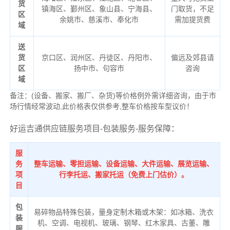
货
镇海区、鄞州区、象山县、宁海县、
门取货，不足
区
余姚市、慈溪市、奉化市
需加提货费
域
送
货
京口区、润州区、丹徒区、丹阳市、
偏远及郊县请
区
扬中市、句容市
咨询
域
备注：(设备、搬家、搬厂、杂货)等价格例外需详细咨询，由于市
场行情经常波动,此价格表仅供参考,整车价格按车型议价！
好运吉通供应链服务项目-包装服务-服务保障：
服
务
整车运输、零担运输、设备运输、大件运输、展览运输、
项
行李托运、搬家托运（免费上门估价）。
目
包
易碎物品特殊包装，量身定制木箱或木架：如冰箱、洗衣
装
机、空调、电视机、玻璃、钢琴、红木家具、古董、雕
服