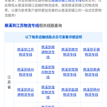
本要求，好运吉通供应链特推出
南通到镇江物流专线
相关业务，以
此降低从慈溪到镇江运输的物流成本，提高慈溪到镇江的物流效
率，以便为新老客户提供更加完善的从慈溪到镇江的一站式优质物
流服务！
慈溪到江苏物流专线
相关线路查询
以下每条运输线路点击可查看详细说明
慈溪到南
慈溪到江苏
慈溪到南京
慈溪到无锡
通物流专
物流专线
物流专线
物流专线
线
慈溪到常
慈溪到徐州
慈溪到常熟
慈溪到南通
州物流专
物流专线
物流专线
物流专线
江
线
苏
省
慈溪到淮
慈溪到连云
慈溪到盐城
慈溪到扬州
安物流专
港物流专线
物流专线
物流专线
线