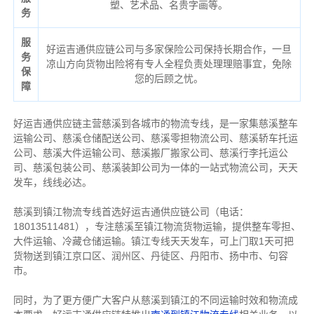
塑、艺术品、名贵字画等。
务
服
好运吉通供应链公司与多家保险公司保持长期合作，一旦
务
凉山方向货物出险将有专人全程负责处理理赔事宜，免除
保
您的后顾之忧。
障
好运吉通供应链主营慈溪到各城市的物流专线，是一家集慈溪整车
运输公司、慈溪仓储配送公司、慈溪零担物流公司、慈溪轿车托运
公司、慈溪大件运输公司、慈溪搬厂搬家公司、慈溪行李托运公
司、慈溪包装公司、慈溪装卸公司为一体的一站式物流公司，天天
发车，线线必达。
慈溪
到
镇江
物流专线首选好运吉通供应链公司（电话：
18013511481），专注
慈溪
至
镇江
物流货物运输，提供整车零担、
大件运输、冷藏仓储运输。
镇江
专线天天发车，可上门取1天可把
货物送到
镇江
京口区、润州区、丹徒区、丹阳市、扬中市、句容
市。
同时，为了更方便广大客户从慈溪到镇江的不同运输时效和物流成