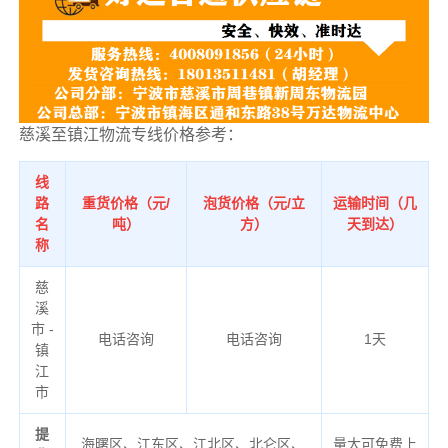
慈溪至镇江物流专线价格参考：
线
路
重货价格（元/
泡货价格（元/立
运输时间（几
名
吨）
方）
天到达）
称
慈
溪
市 -
电话咨询
电话咨询
1天
镇
江
市
提
海曙区、江东区、江北区、北仑区、
量大可免费上