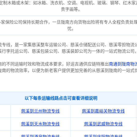
定制木箱或木架：如冰箱、洗衣机、空调、电视机、玻璃、钢琴、红木家
贵字画等。
多家保险公司保持长期合作，一旦陇南方向货物出险将有专人全程负责处
忧。
流专线，是一家集慈溪整车运输公司、慈溪仓储配送公司、慈溪零担物流
溪行李托运公司、慈溪包装公司、慈溪装卸公司为一体的一站式物流公司
南的不同运输时效和物流成本要求，好运吉通供应链特推出
南通到陇南物
陇南的物流效率，以便为新老客户提供更加完善的从慈溪到陇南的一站式
以下每条运输线路点击可查看详细说明
慈溪到兰州物流专线
慈溪到嘉峪关物流专线
慈溪到天水物流专线
慈溪到武威物流专线
慈溪到酒泉物流专线
慈溪到庆阳物流专线