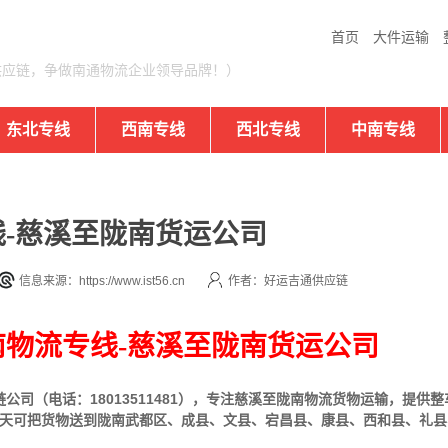
首页
大件运输
供应链，争做南通物流企业领导品牌！）
东北专线
西南专线
西北专线
中南专线
-慈溪至陇南货运公司
信息来源：https://www.ist56.cn
作者：好运吉通供应链
物流专线-慈溪至陇南货运公司
司（电话：18013511481），专注
慈溪
至
陇南
物流货物运输，提供整
4天可把货物送到
陇南
武都区、成县、文县、宕昌县、康县、西和县、礼县