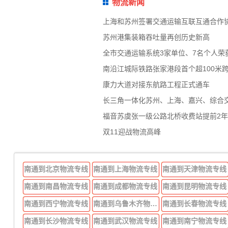
物流新闻
上海和苏州签署交通运输互联互通合作
苏州港集装箱吞吐量再创历史新高
全市交通运输系统3家单位、7名个人荣
南沿江城际铁路张家港段首个超100米
康力大道对接东航路工程正式通车
长三角一体化苏州、上海、嘉兴、综合
福音苏虞张一级公路北桥收费站提前2
双11迎战物流高峰
南通到北京物流专线
南通到上海物流专线
南通到天津物流专线
南通到南昌物流专线
南通到成都物流专线
南通到昆明物流专线
南通到西宁物流专线
南通到乌鲁木齐物流专线
南通到长春物流专线
南通到长沙物流专线
南通到武汉物流专线
南通到南宁物流专线