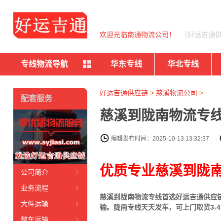
欢迎光临南通物流公司！
（好运吉通
专线物流导航
华东专线
华北专线
好运吉通供应链
>
慈溪物流公司
>
配套服务
慈溪到陇南物流专线
编辑发布时间：2025-10-13 13:32:37
优质专业慈溪到陇南
公司简介
业务流程
慈溪
到
陇南
物流专线首选好运吉通供应链公
大件运输
输。
陇南
专线天天发车，可上门取货3-
整车运输