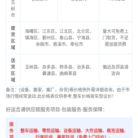
玉
树
市
提
海曙区、江东区、江北区、北仑区、
量大可免费上
货
镇海区、鄞州区、象山县、宁海县、
门取货，不足
区
余姚市、慈溪市、奉化市
需加提货费
域
送
货
玉树县、杂多县、称多县、治多县、
偏远及郊县请
区
囊谦县、曲麻莱县
咨询
域
备注：(设备、搬家、搬厂、杂货)等价格例外需详细咨询，由于市
场行情经常波动,此价格表仅供参考,整车价格按车型议价！
好运吉通供应链服务项目-包装服务-服务保障：
服
务
整车运输、零担运输、设备运输、大件运输、展览运输、
项
行李托运、搬家托运（免费上门估价）。