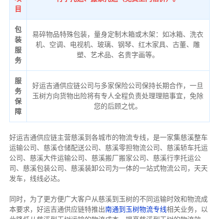
目
包
易碎物品特殊包装，量身定制木箱或木架：如冰箱、洗衣
装
机、空调、电视机、玻璃、钢琴、红木家具、古董、雕
服
塑、艺术品、名贵字画等。
务
服
好运吉通供应链公司与多家保险公司保持长期合作，一旦
务
玉树方向货物出险将有专人全程负责处理理赔事宜，免除
保
您的后顾之忧。
障
好运吉通供应链主营慈溪到各城市的物流专线，是一家集慈溪整车
运输公司、慈溪仓储配送公司、慈溪零担物流公司、慈溪轿车托运
公司、慈溪大件运输公司、慈溪搬厂搬家公司、慈溪行李托运公
司、慈溪包装公司、慈溪装卸公司为一体的一站式物流公司，天天
发车，线线必达。
同时，为了更方便广大客户从慈溪到玉树的不同运输时效和物流成
本要求，好运吉通供应链特推出
南通到玉树物流专线
相关业务，以