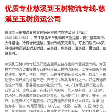
优质专业慈溪到玉树物流专线-慈
溪至玉树货运公司
慈溪
到
玉树
物流专线首选好运吉通供应链公司（电话：
18013511481），专注
慈溪
至
玉树
物流货物运输，提供整车零担、
大件运输、冷藏仓储运输。
玉树
专线天天发车，可上门取货4-5天
可把货物送到
玉树
玉树县、杂多县、称多县、治多县、囊谦县、曲
麻莱县。
慈溪到玉树物流专线是好运吉通供应链推出的专业货运专线，为玉
树方向物流货主提供专业的慈溪至玉树物流服务，回程车回头车价
格便宜、安全、快捷、准时，经过多年的运营和发展，慈溪到玉树
物流公司已成为好运吉通供应链的优质品牌专线之一。好运吉通供
应链公司是一家非常完善的物流公司，24小时为您提供货物查询、
业务咨询、信息反馈，在线订车等服务，您只要有货，无论何时、
何地好运吉通供应链公司就能立即、就地提供上门提货，安全、可
靠、快速直达的货运服务。好运吉通供应链自成立以来，秉承“诚
信为本，信誉”的经营理念，以“安全、快捷、准确、方便”为宗旨,
以市场为导向，竭诚为客户提供优质满意的服务，努力打造物流行