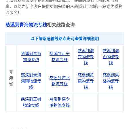
此降低从慈溪到玉树运输的物流成本，提高慈溪到玉树的物流效
率，以便为新老客户提供更加完善的从慈溪到玉树的一站式优质物
流服务！
慈溪到青海物流专线
相关线路查询
以下每条运输线路点击可查看详细说明
慈溪到海
慈溪到海
慈溪到青海
慈溪到西宁
东物流专
西物流专
物流专线
物流专线
线
线
青
慈溪到青海
慈溪到黄
慈溪到果
海
慈溪到海北
海南物流专
南物流专
洛物流专
省
物流专线
线
线
线
慈溪到玉树
慈溪到德令
物流专线
哈物流专线