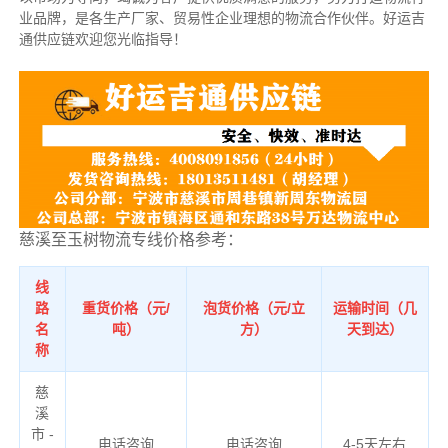
业品牌，是各生产厂家、贸易性企业理想的物流合作伙伴。好运吉
通供应链欢迎您光临指导！
慈溪至玉树物流专线价格参考：
线
路
重货价格（元/
泡货价格（元/立
运输时间（几
名
吨）
方）
天到达）
称
慈
溪
市 -
电话咨询
电话咨询
4-5天左右