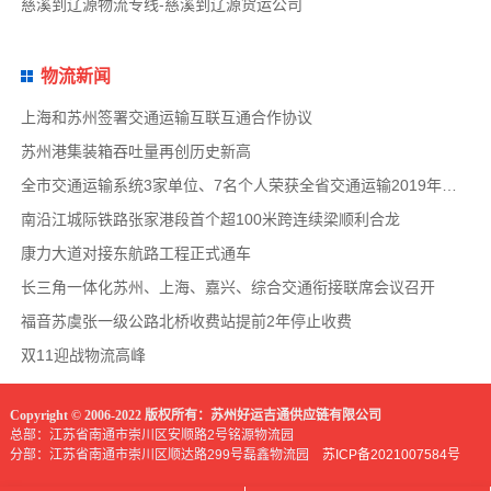
慈溪到辽源物流专线-慈溪到辽源货运公司
物流新闻
上海和苏州签署交通运输互联互通合作协议
苏州港集装箱吞吐量再创历史新高
全市交通运输系统3家单位、7名个人荣获全省交通运输2019年度扫黑除恶专项斗争先进集体和先
南沿江城际铁路张家港段首个超100米跨连续梁顺利合龙
康力大道对接东航路工程正式通车
长三角一体化苏州、上海、嘉兴、综合交通衔接联席会议召开
福音苏虞张一级公路北桥收费站提前2年停止收费
双11迎战物流高峰
Copyright © 2006-2022 版权所有：苏州好运吉通供应链有限公司
总部：江苏省南通市崇川区安顺路2号铭源物流园
分部：江苏省南通市崇川区顺达路299号磊鑫物流园
苏ICP备2021007584号