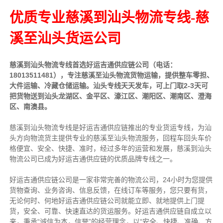
优质专业慈溪到汕头物流专线-慈
溪至汕头货运公司
慈溪
到
汕头
物流专线首选好运吉通供应链公司（电话：
18013511481），专注
慈溪
至
汕头
物流货物运输，提供整车零担、
大件运输、冷藏仓储运输。
汕头
专线天天发车，可上门取2-3天可
把货物送到
汕头
龙湖区、金平区、濠江区、潮阳区、潮南区、澄海
区、南澳县。
慈溪到汕头物流专线是好运吉通供应链推出的专业货运专线，为汕
头方向物流货主提供专业的慈溪至汕头物流服务，回程车回头车价
格便宜、安全、快捷、准时，经过多年的运营和发展，慈溪到汕头
物流公司已成为好运吉通供应链的优质品牌专线之一。
好运吉通供应链公司是一家非常完善的物流公司，24小时为您提供
货物查询、业务咨询、信息反馈，在线订车等服务，您只要有货，
无论何时、何地好运吉通供应链公司就能立即、就地提供上门提
货，安全、可靠、快速直达的货运服务。好运吉通供应链自成立以
来，秉承“诚信为本，信誉”的经营理念，以“安全、快捷、准确、方