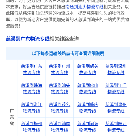
同时，为了更方便广大客户从慈溪到汕头的不同运输时效和物流成
本要求，好运吉通供应链特推出
南通到汕头物流专线
相关业务，以
此降低从慈溪到汕头运输的物流成本，提高慈溪到汕头的物流效
率，以便为新老客户提供更加完善的从慈溪到汕头的一站式优质物
流服务！
慈溪到广东物流专线
相关线路查询
以下每条运输线路点击可查看详细说明
慈溪到广东
慈溪到广州
慈溪到韶关
慈溪到深圳
物流专线
物流专线
物流专线
物流专线
慈溪到珠海
慈溪到汕头
慈溪到佛山
慈溪到江门
物流专线
物流专线
物流专线
物流专线
慈溪到湛江
慈溪到茂名
慈溪到肇庆
慈溪到惠州
广
物流专线
物流专线
物流专线
物流专线
东
省
慈溪到梅州
慈溪到汕尾
慈溪到河源
慈溪到阳江
物流专线
物流专线
物流专线
物流专线