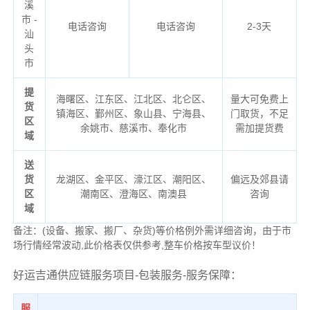
溪
市 -
电话咨询
电话咨询
2-3天
汕
头
市
提
海曙区、江东区、江北区、北仑区、
量大可免费上
货
镇海区、鄞州区、象山县、宁海县、
门取货，不足
区
余姚市、慈溪市、奉化市
需加提货费
域
送
货
龙湖区、金平区、濠江区、潮阳区、
偏远及郊县请
区
潮南区、澄海区、南澳县
咨询
域
备注：(设备、搬家、搬厂、杂货)等价格例外需详细咨询，由于市
场行情经常波动,此价格表仅供参考,整车价格按车型议价！
好运吉通供应链服务项目-包装服务-服务保障：
服