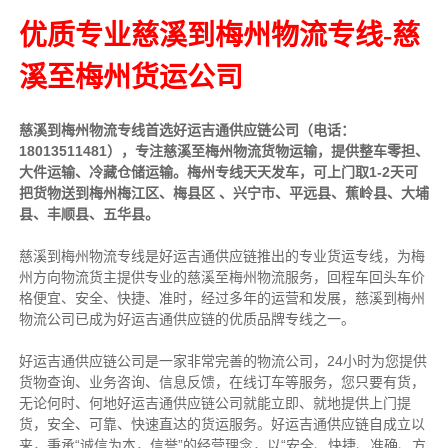
优质专业慈溪到梅州物流专线-慈
溪至梅州货运公司
慈溪
到
梅州
物流专线首选好运吉通供应链公司（电话：
18013511481），专注
慈溪
至
梅州
物流货物运输，提供整车零担、
大件运输、冷藏仓储运输。
梅州
专线天天发车，可上门取1-2天可
把货物送到
梅州
梅江区、梅县区 、兴宁市、平远县、蕉岭县、大埔
县、丰顺县、五华县。
慈溪到梅州物流专线是好运吉通供应链推出的专业货运专线，为梅
州方向物流货主提供专业的慈溪至梅州物流服务，回程车回头车价
格便宜、安全、快捷、准时，经过多年的运营和发展，慈溪到梅州
物流公司已成为好运吉通供应链的优质品牌专线之一。
好运吉通供应链公司是一家非常完善的物流公司，24小时为您提供
货物查询、业务咨询、信息反馈，在线订车等服务，您只要有货，
无论何时、何地好运吉通供应链公司就能立即、就地提供上门提
货，安全、可靠、快速直达的货运服务。好运吉通供应链自成立以
来，秉承“诚信为本，信誉”的经营理念，以“安全、快捷、准确、方