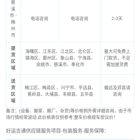
慈
溪
市 -
电话咨询
电话咨询
2-3天
梅
州
市
提
海曙区、江东区、江北区、北仑区、
量大可免费上
货
镇海区、鄞州区、象山县、宁海县、
门取货，不足
区
余姚市、慈溪市、奉化市
需加提货费
域
送
货
梅江区、梅县区
、兴宁市、平远县、
偏远及郊县请
区
蕉岭县、大埔县、丰顺县、五华县
咨询
域
备注：(设备、搬家、搬厂、杂货)等价格例外需详细咨询，由于市
场行情经常波动,此价格表仅供参考,整车价格按车型议价！
好运吉通供应链服务项目-包装服务-服务保障：