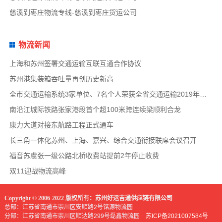
慈溪到枣庄物流专线-慈溪到枣庄货运公司
物流新闻
上海和苏州签署交通运输互联互通合作协议
苏州港集装箱吞吐量再创历史新高
全市交通运输系统3家单位、7名个人荣获全省交通运输2019年度扫黑除恶专项斗争先进集体和先
南沿江城际铁路张家港段首个超100米跨连续梁顺利合龙
康力大道对接东航路工程正式通车
长三角一体化苏州、上海、嘉兴、综合交通衔接联席会议召开
福音苏虞张一级公路北桥收费站提前2年停止收费
双11迎战物流高峰
Copyright © 2006-2022 版权所有：苏州好运吉通供应链有限公司
总部：江苏省南通市崇川区安顺路2号铭源物流园
分部：江苏省南通市崇川区顺达路299号磊鑫物流园
苏ICP备2021007584号