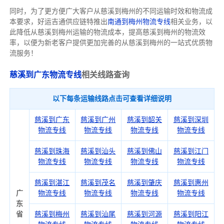
同时，为了更方便广大客户从慈溪到梅州的不同运输时效和物流成
本要求，好运吉通供应链特推出
南通到梅州物流专线
相关业务，以
此降低从慈溪到梅州运输的物流成本，提高慈溪到梅州的物流效
率，以便为新老客户提供更加完善的从慈溪到梅州的一站式优质物
流服务！
慈溪到广东物流专线
相关线路查询
以下每条运输线路点击可查看详细说明
慈溪到广东
慈溪到广州
慈溪到韶关
慈溪到深圳
物流专线
物流专线
物流专线
物流专线
慈溪到珠海
慈溪到汕头
慈溪到佛山
慈溪到江门
物流专线
物流专线
物流专线
物流专线
慈溪到湛江
慈溪到茂名
慈溪到肇庆
慈溪到惠州
广
物流专线
物流专线
物流专线
物流专线
东
省
慈溪到梅州
慈溪到汕尾
慈溪到河源
慈溪到阳江