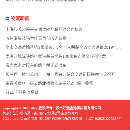
物流新闻
上海和苏州签署交通运输互联互通合作协议
苏州港集装箱吞吐量再创历史新高
全市交通运输系统3家单位、7名个人荣获全省交通运输2019年度扫黑除恶专项斗争先进集体和先
南沿江城际铁路张家港段首个超100米跨连续梁顺利合龙
康力大道对接东航路工程正式通车
长三角一体化苏州、上海、嘉兴、综合交通衔接联席会议召开
福音苏虞张一级公路北桥收费站提前2年停止收费
双11迎战物流高峰
Copyright © 2006-2022 版权所有：苏州好运吉通供应链有限公司
总部：江苏省南通市崇川区安顺路2号铭源物流园
分部：江苏省南通市崇川区顺达路299号磊鑫物流园
苏ICP备2021007584号