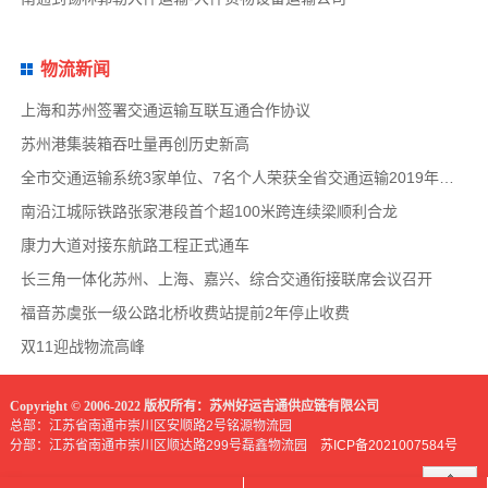
物流新闻
上海和苏州签署交通运输互联互通合作协议
苏州港集装箱吞吐量再创历史新高
全市交通运输系统3家单位、7名个人荣获全省交通运输2019年度扫黑除恶专项斗争先进集体和先
南沿江城际铁路张家港段首个超100米跨连续梁顺利合龙
康力大道对接东航路工程正式通车
长三角一体化苏州、上海、嘉兴、综合交通衔接联席会议召开
福音苏虞张一级公路北桥收费站提前2年停止收费
双11迎战物流高峰
Copyright © 2006-2022 版权所有：苏州好运吉通供应链有限公司
总部：江苏省南通市崇川区安顺路2号铭源物流园
分部：江苏省南通市崇川区顺达路299号磊鑫物流园
苏ICP备2021007584号