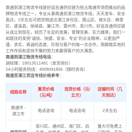
南通到湛江物流专线是好运吉通供应链为抢占南通市场而推出的品
牌物流专线之一，专业从事南通到湛江物流专线，天天发车、安全
直达，2天左右可把货物送达湛江赤坎区、霞山区、坡头区、麻章
区、遂溪县、徐闻县、廉江市、雷州市、吴川市。好运吉通供应链
从成立到现在，经历了长足的发展，管理完善、实力雄厚。我们一
如既往的发扬“诚信、快捷、安全、专业”的企业精神，以更加严
谨、求实、真诚的态度，珍视与客户的每一次合作，用脚踏实地的
工作作风和坚持不懈的努力来赢得客户的大满意。
南通到湛江物流专线电话
：
胡经理：18013511481（发货询价）
24小时服务热线：4008091856（随时咨询）
南通至湛江货运专线价格参考
：
重货价格
泡货价格（元/
运输时间（几
线路名称
（元/吨）
立方）
天到达）
南通市 -
电话咨询
电话咨询
2天左右
湛江市
崇川区、通州区、海门区、启
量大可免费上