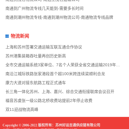
南通到广州物流专线几天能到-需要多长时间
南通到潮州物流专线-南通到潮州物流公司-南通物流专线品牌
物流新闻
上海和苏州签署交通运输互联互通合作协议
苏州港集装箱吞吐量再创历史新高
全市交通运输系统3家单位、7名个人荣获全省交通运输2019年度扫黑除恶专项斗争先进集体和先
南沿江城际铁路张家港段首个超100米跨连续梁顺利合龙
康力大道对接东航路工程正式通车
长三角一体化苏州、上海、嘉兴、综合交通衔接联席会议召开
福音苏虞张一级公路北桥收费站提前2年停止收费
双11迎战物流高峰
Copyright © 2006-2022 版权所有：苏州好运吉通供应链有限公司