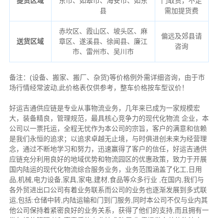
提货区域
东市、如皋市、海安市、如东
门取货，不足
县
需加提货费
赤坎区、霞山区、坡头区、麻
偏远及郊县请
送货区域
章区、遂溪县、徐闻县、廉江
咨询
市、雷州市、吴川市
备注
：
(设备、搬家、搬厂、杂货)等价格例外需详细咨询，由于市
场行情经常波动,此价格表仅供参考，整车价格按车型议价！
好运吉通供应链是专业从事物流业务，几年来已成为一家规模宏
大，装备精良，管理规范，最具核心竞争力的现代化物流 企业，本
公司以一票托运，全程无忧作为本公司的宗旨，客户的满意和信赖
是我们永恒的追求；以追求卓越无止境，与时俱进创未来为经营理
念，通过不断地学习和努力，迅速赢得了客户的信任，好运吉通供
应链充分利用良好的地域优势和物流园区的优惠政策，致力于开展
国内陆运的现代化物流综合服务业务，业务范围涵盖了化工,日用
品,机械,电力设备,家具,家电,建材,食品等众多行业 ,在国内,我们与
各外贸进出口公司有着业务联系而公司的业务也逐渐发展到多式联
运,包括:仓储中转,内陆运输和门到门服务,同时本公司不仅与业内其
他公司保持着紧密良好的业务关系，获得了他们的支持,而且拥有一