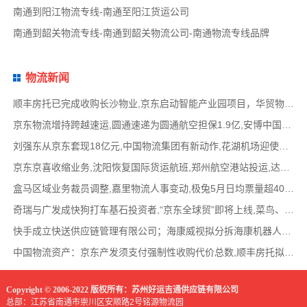
南通到阳江物流专线-南通至阳江货运公司
南通到韶关物流专线-南通到韶关物流公司-南通物流专线品牌
物流新闻
顺丰房托已完成收购长沙物业,京东启动智能产业园项目，华贸物流签署约2亿元专线产品运营合
京东物流增持跨越速运,圆通速递为圆通航空担保1.9亿,安博中国牵手启橙中国,中通云仓发布6
刘强东从京东套现18亿元,中国物流集团有新动作,花湖机场迎使用许可审查,丰巢自营洗衣在全国
京东京喜收缩业务,沈阳恢复国际货运航班,郑州航空港站投运,达达快送发布618战报,顺丰发布最
盒马区域业务裁员调整,嘉里物流人事变动,极兔5月日均票量超4000万,菜鸟开通中美特惠海运专线
奇瑞与广发成快狗打车基石投资者,“京东全球贸”即将上线,菜鸟、普洛斯公布减碳举措,中国
快手成立快送供应链管理有限公司；海康威视拟分拆海康机器人至创业板上市；传化智联6.93亿
中国物流资产：京东产发须支付强制性收购代价总数,顺丰房托拟收购长沙物业,京东、普洛斯等
Copyright © 2006-2022 版权所有：苏州好运吉通供应链有限公司
总部：江苏省南通市崇川区安顺路2号铭源物流园