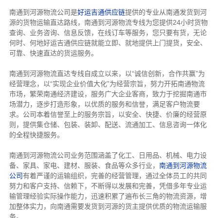
南通到河源物流公司是
好运吉通供应链
提供的专业从南通发货到河
源的货物运输直达路线，南通到河源物流专线
为您提供
24小时货物
查询、业务咨询、信息反馈，在线订车等服务，您只要有货，无论
何时、何地好运吉通供应链就能立即、就地提供上门提货，安全、
可靠、快速直达的货运服务。
南通到河源物流直达专线自成立以来，以“诚信创新，合作共赢”为
经营理念，以“实现企业价值大化”为经营宗旨，努力开拓南通物流
市场，繁荣南通经济建设，服务广大企业客商，致力于挖掘南通市
场潜力，逐步打造形象，以优质的服务和信誉，满足客户物流要
求。公司本着信誉至上的服务宗旨，以安全、快捷、价廉的经营原
则，提供集仓储、包装、装卸、配送、流通加工、信息咨询一体化
的全程快捷服务。
南通到河源物流公司业务范围涵盖了化工、日用品、机械、电力设
备、家具、家电、建材、服装、食品等众多行业，
南通到河源物流
公司
有着严谨的运输组织，完善的经营管理，通过全体员工的共同
努力和客户支持、信赖下，不断得以发展和完善，凭借多年专业运
输管理经验实际操作能力，迅速积累了遍布长三角的物流资源，增
加整体实力，向南通需要发货到河源的货主提供优质的物流运输服
务。