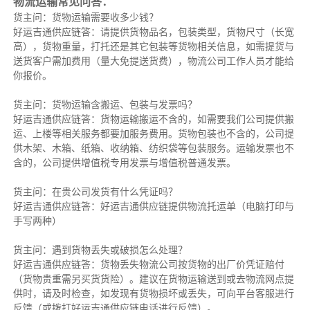
物流运输常见问答：
货主问：货物运输需要收多少钱？
好运吉通供应链答：请提供货物品名，包装类型，货物尺寸（长宽
高），货物重量，打托还是其它包装等货物相关信息，如需提货与
送货客户需加费用（量大免提送货费），物流公司工作人员才能给
你报价。
货主问：货物运输含搬运、包装与发票吗？
好运吉通供应链答：货物运输搬运不含的，如需要我们公司提供搬
运、上楼等相关服务都要加服务费用。货物包装也不含的，公司提
供木架、木箱、纸箱、收纳箱、纺织袋等包装服务。运输发票也不
含的，公司提供增值税专用发票与增值税普通发票。
货主问：在贵公司发货有什么凭证吗？
好运吉通供应链答：好运吉通供应链提供物流托运单（电脑打印与
手写两种）
货主问：遇到货物丢失或破损怎么处理？
好运吉通供应链答：货物丢失物流公司按货物的出厂价凭证赔付
（货物贵重需另买货货险）。建议在货物运输送到或去物流网点提
供时，请及时检查，如发现有货物损坏或丢失，可向平台客服进行
反馈（或拨打好运吉通供应链电话进行反馈）。