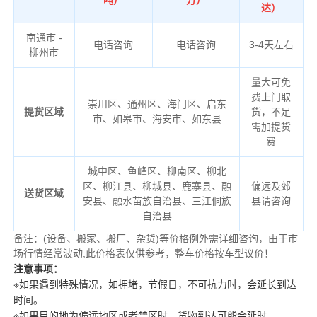
吨）
方）
达）
南通市 -
电话咨询
电话咨询
3-4天左右
柳州市
量大可免
费上门取
崇川区、通州区、海门区、启东
提货区域
货，不足
市、如皋市、海安市、如东县
需加提货
费
城中区、鱼峰区、柳南区、柳北
区、柳江县、柳城县、鹿寨县、融
偏远及郊
送货区域
安县、融水苗族自治县、三江侗族
县请咨询
自治县
备注
：
(设备、搬家、搬厂、杂货)等价格例外需详细咨询，由于市
场行情经常波动,此价格表仅供参考，整车价格按车型议价！
注意事项：
※如果遇到特殊情况，如拥堵，节假日，不可抗力时，会延长到达
时间。
※如果目的地为偏远地区或者禁区时，货物到达可能会延时。