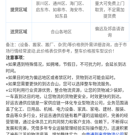
崇川区、通州区、海门区、
量大可免费上门
提货区域
启东市、如皋市、海安市、
取货，不足需加
如东县
提货费
偏远及郊县请咨
送货区域
合山各地区
询
备注
：
(设备、搬家、搬厂、杂货)等价格例外需详细咨询，由于市
场行情经常波动,此价格表仅供参考，整车价格按车型议价！
注意事项：
※如果遇到特殊情况，如拥堵，节假日，不可抗力时，会延长到达
时间。
※如果目的地为偏远地区或者禁区时，货物到达可能会延时。
※如果您需要更快的到达合山，您可以选择整车物流服务。
※公司利用行业资源优势，整合物流资源，让您的货物减少装卸，
一车直到达目的地，让您物流的货物更安全，时效更快的到达。
好运吉通供应链是一家供应链一体化专业型物流公司，业务范围涵
盖了化工、日用品、机械、电力设备、家具、家电、建材、服装、
食品等众多行业，好运吉通供应链有着严谨的运输组织，完善的经
营管理，通过全体员工的共同努力和客户支持、信赖下，不断得以
发展和完善，凭借多年专业运输管理经验实际操作能力，迅速积累
了遍布江苏的物流资源，增加整体实力，向
南通到来宾物流公司
客