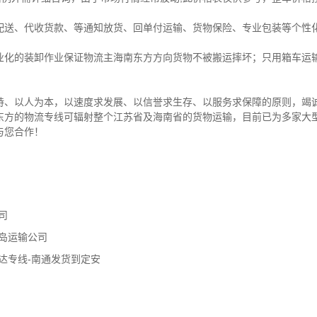
配送、代收货款、等通知放货、回单付运输、货物保险、专业包装等个性
业化的装卸作业保证物流主海南东方方向货物不被搬运摔坏；只用箱车运
持、以人为本，以速度求发展、以信誉求生存、以服务求保障的原则，竭
东方的物流专线可辐射整个江苏省及海南省的货物运输，目前已为多家大
与您合作！
司
岛运输公司
达专线-南通发货到定安