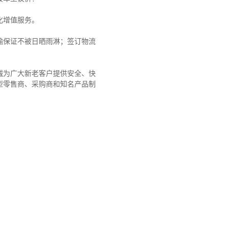
化增值服务。
输保证不被日晒雨淋；签订物流
诚为广大新老客户提供安全、快
型零售商、采购商和知名产品制