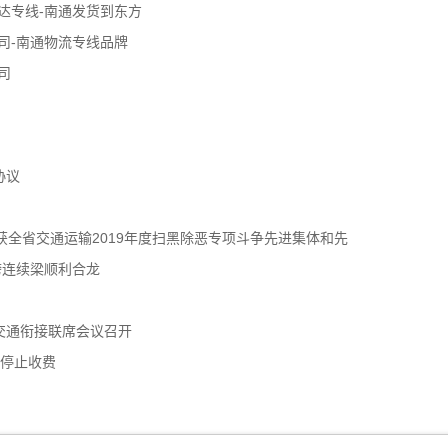
达专线-南通发货到东方
司-南通物流专线品牌
司
协议
获全省交通运输2019年度扫黑除恶专项斗争先进集体和先
跨连续梁顺利合龙
交通衔接联席会议召开
年停止收费