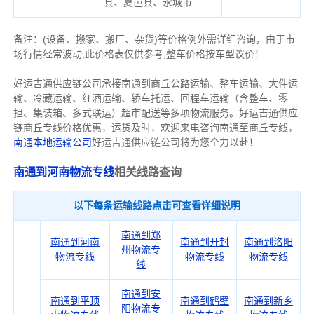
县、夏邑县、永城市
备注
：
(设备、搬家、搬厂、杂货)等价格例外需详细咨询，由于市
场行情经常波动,此价格表仅供参考,整车价格按车型议价！
好运吉通供应链公司承接南通到商丘公路运输、整车运输、大件运
输、冷藏运输、红酒运输、轿车托运、回程车运输（含整车、零
担、集装箱、多式联运）超市配送等多项物流服务。好运吉通供应
链商丘专线价格优惠，运货及时，欢迎来电咨询南通至商丘专线，
南通本地运输公司
好运吉通供应链公司将为您全力以赴！
南通到河南物流专线
相关线路查询
以下每条运输线路点击可查看详细说明
南通到郑
南通到河南
南通到开封
南通到洛阳
州物流专
物流专线
物流专线
物流专线
线
南通到安
南通到平顶
南通到鹤壁
南通到新乡
阳物流专