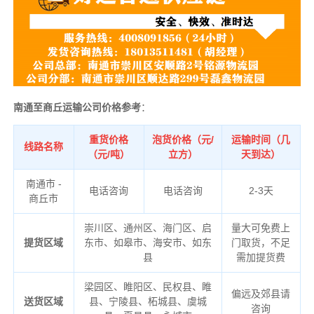
南通至商丘运输公司价格参考
：
重货价格
泡货价格（元/
运输时间（几
线路名称
（元/吨）
立方）
天到达）
南通市 -
电话咨询
电话咨询
2-3天
商丘市
崇川区、通州区、海门区、启
量大可免费上
提货区域
东市、如皋市、海安市、如东
门取货，不足
县
需加提货费
梁园区、睢阳区、民权县、睢
偏远及郊县请
送货区域
县、宁陵县、柘城县、虞城
咨询