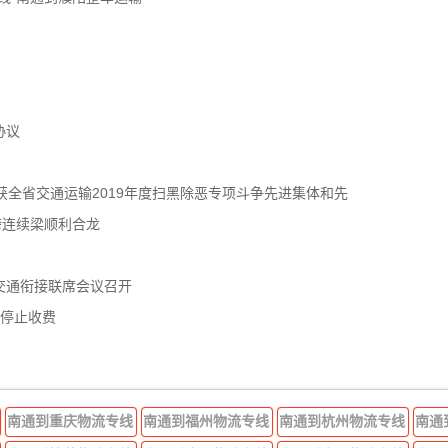
协议
获全省交通运输2019年度扫黑除恶专项斗争先进集体和先
跨连续梁顺利合龙
交通衔接联席会议召开
年停止收费
南通到重庆物流专线
南通到福州物流专线
南通到杭州物流专线
南通