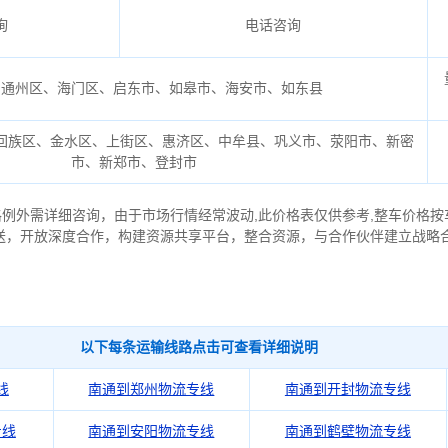
询
电话咨询
、通州区、海门区、启东市、如皋市、海安市、如东县
回族区、金水区、上街区、惠济区、中牟县、巩义市、荥阳市、新密
市、新郑市、登封市
格例外需详细咨询，由于市场行情经常波动,此价格表仅供参考,整车价格按
送，开放深度合作，构建资源共享平台，整合资源，与合作伙伴建立战略
以下每条运输线路点击可查看详细说明
线
南通到郑州物流专线
南通到开封物流专线
专线
南通到安阳物流专线
南通到鹤壁物流专线