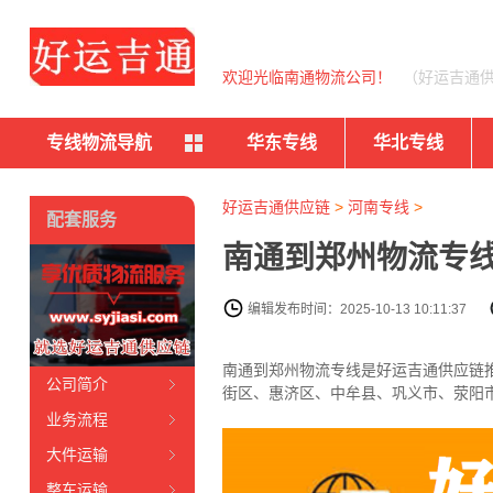
欢迎光临南通物流公司！
（好运吉通
专线物流导航
华东专线
华北专线
好运吉通供应链
>
河南专线
>
配套服务
南通到郑州物流专线
编辑发布时间：2025-10-13 10:11:37
南通到郑州物流专线是好运吉通供应链推
公司简介
街区、惠济区、中牟县、巩义市、荥阳
业务流程
大件运输
整车运输