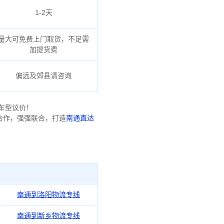
1-2天
量大可免费上门取货，不足需
加提货费
偏远及郊县请咨询
车型议价！
合作，强强联合，打造
南通直达
南通到洛阳物流专线
南通到新乡物流专线