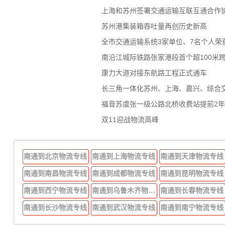
上海和苏州签署交通运输互联互通合作
苏州港集装箱吞吐量再创历史新高
全市交通运输系统3家单位、7名个人荣
南沿江城际铁路张家港段首个超100米
康力大道对接东航路工程正式通车
长三角一体化苏州、上海、嘉兴、综合
福音苏虞张一级公路北桥收费站提前2
双11迎战物流高峰
南通到北京物流专线
南通到上海物流专线
南通到天津物流专线
南通到南昌物流专线
南通到成都物流专线
南通到昆明物流专线
南通到西宁物流专线
南通到乌鲁木齐物流专线
南通到长春物流专线
南通到长沙物流专线
南通到武汉物流专线
南通到南宁物流专线