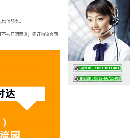
化增值服务。
证不被日晒雨淋；签订物流合同
工作时间：07:30 – – 23:30
值班座机：0512-66711481