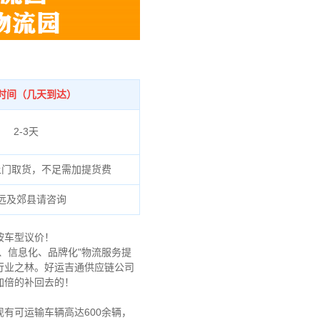
时间（几天到达）
2-3天
上门取货，不足需加提货费
远及郊县请咨询
按车型议价！
、信息化、品牌化"物流服务提
行业之林。好运吉通供应链公司
加倍的补回去的！
现有可运输车辆高达600余辆，