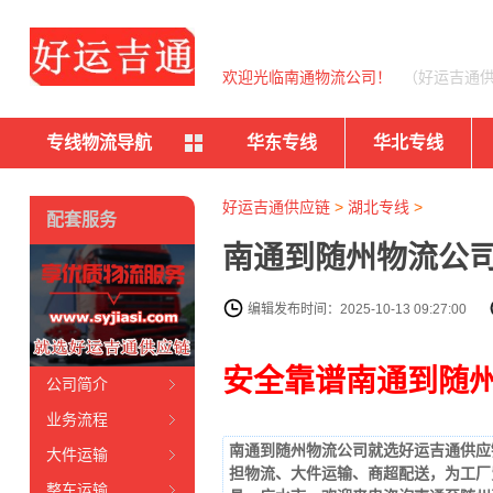
欢迎光临南通物流公司！
（好运吉通
专线物流导航
华东专线
华北专线
好运吉通供应链
>
湖北专线
>
配套服务
南通到随州物流公司
编辑发布时间：2025-10-13 09:27:00
安全靠谱南通到随州
公司简介
业务流程
南通到随州物流
公司
就选好运吉通供应链（
大件运输
担物流、大件运输、商超配送，为工厂
整车运输