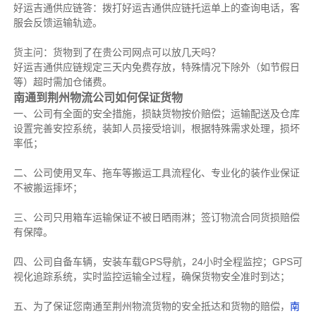
好运吉通供应链答：拨打好运吉通供应链托运单上的查询电话，客
服会反馈运输轨迹。
货主问：货物到了在贵公司网点可以放几天吗？
好运吉通供应链规定三天内免费存放，特殊情况下除外（如节假日
等）超时需加仓储费。
南通到荆州物流公司如何保证货物
一、公司有全面的安全措施，损缺货物按价赔偿；运输配送及仓库
设置完善安控系统，装卸人员接受培训，根据特殊需求处理，损坏
率低；
二、公司使用叉车、拖车等搬运工具流程化、专业化的装作业保证
不被搬运摔坏；
三、公司只用箱车运输保证不被日晒雨淋；签订物流合同货损赔偿
有保障。
四、公司自备车辆，安装车载GPS导航，24小时全程监控；GPS可
视化追踪系统，实时监控运输全过程，确保货物安全准时到达；
五、为了保证您南通至荆州物流货物的安全抵达和货物的赔偿，
南