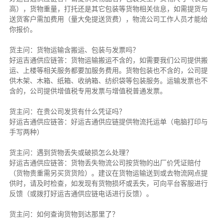
高），货物重量，打托还是其它包装等货物相关信息，如需提货与
送货客户需加费用（量大免提送货费），物流公司工作人员才能给
你报价。
货主问：货物运输含搬运、包装与发票吗？
好运吉通供应链答：货物运输搬运不含的，如需要我们公司提供搬
运、上楼等相关服务都要加服务费用。货物包装也不含的，公司提
供木架、木箱、纸箱、收纳箱、纺织袋等包装服务。运输发票也不
含的，公司提供增值税专用发票与增值税普通发票。
货主问：在贵公司发货有什么凭证吗？
好运吉通供应链答：好运吉通供应链提供物流托运单（电脑打印与
手写两种）
货主问：遇到货物丢失或破损怎么处理？
好运吉通供应链答：货物丢失物流公司按货物的出厂价凭证赔付
（货物贵重需另买货货险）。建议在货物运输送到或去物流网点提
供时，请及时检查，如发现有货物损坏或丢失，可向平台客服进行
反馈（或拨打好运吉通供应链电话进行反馈）。
货主问：如何查询货物到达那里了？