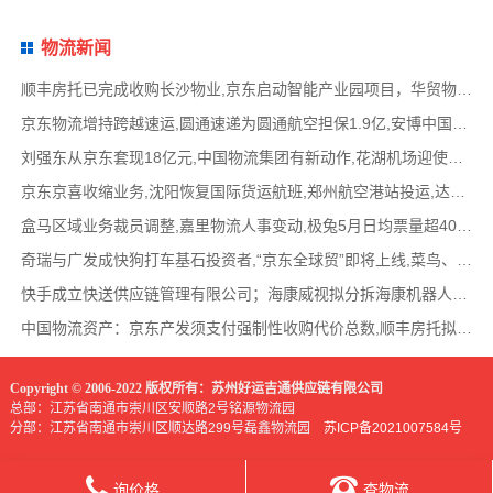
物流新闻
顺丰房托已完成收购长沙物业,京东启动智能产业园项目，华贸物流签署约2亿元专线产品运营合
京东物流增持跨越速运,圆通速递为圆通航空担保1.9亿,安博中国牵手启橙中国,中通云仓发布6
刘强东从京东套现18亿元,中国物流集团有新动作,花湖机场迎使用许可审查,丰巢自营洗衣在全国
京东京喜收缩业务,沈阳恢复国际货运航班,郑州航空港站投运,达达快送发布618战报,顺丰发布最
盒马区域业务裁员调整,嘉里物流人事变动,极兔5月日均票量超4000万,菜鸟开通中美特惠海运专线
奇瑞与广发成快狗打车基石投资者,“京东全球贸”即将上线,菜鸟、普洛斯公布减碳举措,中国
快手成立快送供应链管理有限公司；海康威视拟分拆海康机器人至创业板上市；传化智联6.93亿
中国物流资产：京东产发须支付强制性收购代价总数,顺丰房托拟收购长沙物业,京东、普洛斯等
Copyright © 2006-2022 版权所有：苏州好运吉通供应链有限公司
总部：江苏省南通市崇川区安顺路2号铭源物流园
分部：江苏省南通市崇川区顺达路299号磊鑫物流园
苏ICP备2021007584号
询价格
查物流