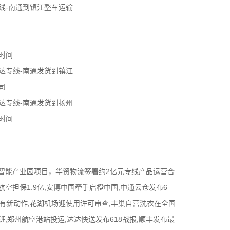
线-南通到镇江整车运输
时间
达专线-南通发货到镇江
司
达专线-南通发货到扬州
时间
智能产业园项目，华贸物流签署约2亿元专线产品运营合
空担保1.9亿,安博中国牵手启橙中国,中通云仓发布6
团有新动作,花湖机场迎使用许可审查,丰巢自营洗衣在全国
,郑州航空港站投运,达达快送发布618战报,顺丰发布最