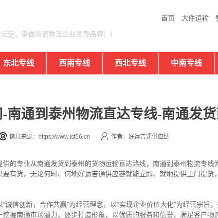
首页
大件运输
供应链，争做南通物流企业领导品牌！）
东北专线
西南专线
西北专线
中南专线
-南通到泰州物流直达专线-南通发货
信息来源：https://www.ist56.cn
作者：好运吉通供应链
提供的专业从南通发货到泰州的货物运输直达路线，南通到泰州物流专线
只要有货，无论何时、何地好运吉通供应链就能立即、就地提供上门提货
“诚信创新，合作共赢”为经营理念，以“实现企业价值大化”为经营宗旨
于挖掘南通市场潜力，逐步打造形象，以优质的服务和信誉，满足客户物