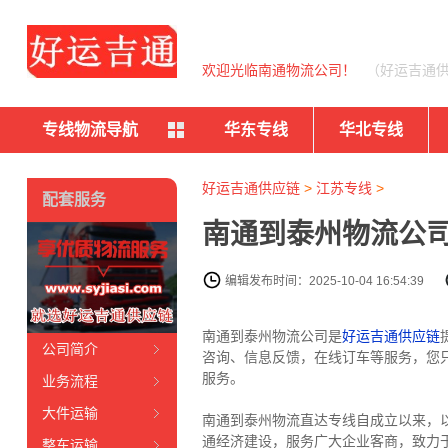
欢迎光临南通物流公司！
（好运吉通
专线物流导航
华东专线
华北专线
好运吉通供应链
>
江苏专线
>
配套服务
南通到泰州物流公司
编辑发布时间：2025-10-04 16:54:39
南通到泰州物流公司是
好运吉通供应链
公司简介
咨询、信息反馈，在线订车等服务，您
服务。
业务流程
大件运输
南通到泰州物流直达专线自成立以来，以
通经济建设，服务广大企业客商，致力
整车运输