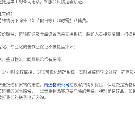
链托运单上的查询电话，客服会反馈运输轨迹。
几天吗？
特殊情况下除外（如节假日等）超时需加仓储费。
按价赔偿；运输配送及仓库设置完善安控系统，装卸人员接受培训，根据
程化、专业化的装作业保证不被搬运摔坏；
淋；签订物流合同货损赔偿有保障。
，24小时全程监控；GPS可视化追踪系统，实时监控运输全过程，确保
安全抵达和货物的赔偿，
南通物流公司
建议客户购买保险，保险费是货物价
按运费的30%赔偿，一些贵重物品客户要严格的包装，特别是易碎品，如
拨打我们的联系电话咨询。