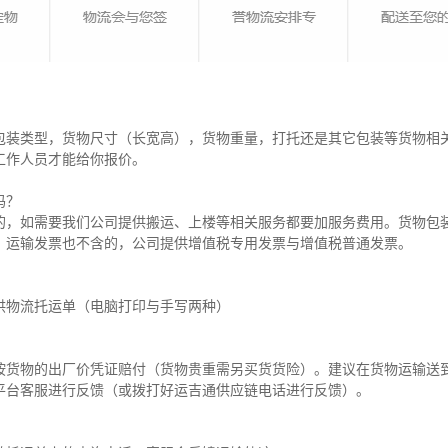
包装类型，货物尺寸（长宽高），货物重量，打托还是其它包装等货物相
工作人员才能给你报价。
吗？
的，如需要我们公司提供搬运、上楼等相关服务都要加服务费用。货物包
。运输发票也不含的，公司提供增值税专用发票与增值税普通发票。
供物流托运单（电脑打印与手写两种）
？
按货物的出厂价凭证赔付（货物贵重需另买货货险）。建议在货物运输送
平台客服进行反馈（或拨打好运吉通供应链电话进行反馈）。