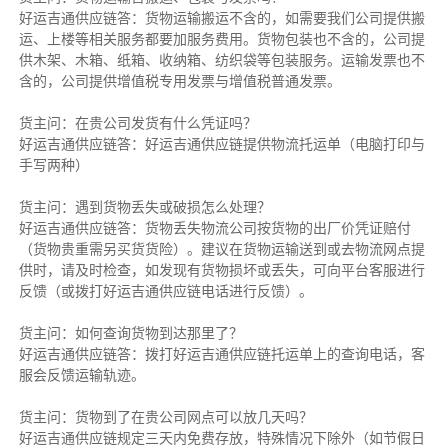
好运吉通供应链答：货物运输搬运不含的，如需要我们公司提供搬
运、上楼等相关服务都要加服务费用。货物包装也不含的，公司提
供木架、木箱、纸箱、收纳箱、纺织袋等包装服务。运输发票也不
含的，公司提供增值税专用发票与增值税普通发票。
货主问：在贵公司发货有什么凭证吗？
好运吉通供应链答：好运吉通供应链提供物流托运单（电脑打印与
手写两种）
货主问：遇到货物丢失或破损怎么处理？
好运吉通供应链答：货物丢失物流公司按货物的出厂价凭证赔付
（货物贵重需另买货货险）。建议在货物运输送到或去物流网点提
供时，请及时检查，如发现有货物损坏或丢失，可向平台客服进行
反馈（或拨打好运吉通供应链电话进行反馈）。
货主问：如何查询货物到达那里了？
好运吉通供应链答：拨打好运吉通供应链托运单上的查询电话，客
服会反馈运输轨迹。
货主问：货物到了在贵公司网点可以放几天吗？
好运吉通供应链规定三天内免费存放，特殊情况下除外（如节假日