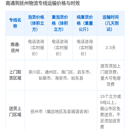
南通到抚州物流专线运输价格与时效
泡货价格
重泡货价
纯重货价
运输时间
专线名
（体积立
格（体积
格（重量
（几天到
称
方）
立方）
公斤）
达）
电话咨询
电话咨询
电话咨询
南通-
（实时报
（实时报
（实时报
2-3天
抚州
价）
价）
价）
提货须加上
上门取
崇川区、通州区、海门区、启东市、
门提货费，
货区域
如皋市、海安市、如东县
量大可免提
货费
15个立方或
5吨以上，
送货上
眉山市区免
抚州市（偏远地区及县城请咨询）
门区域
费送货，不
足须加送货
费