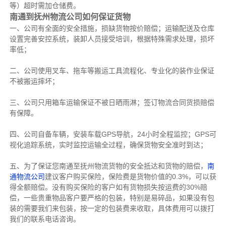
等）超时需加仓储费。
南通到抚州物流公司如何保证货物
一、公司有全面的安全措施，损缺货物按价赔偿；运输配送及仓库
设置完善安控系统，装卸人员接受培训，根据特殊需求处理，损坏
率低；
二、公司使用叉车、拖车等搬运工具流程化、专业化的装作业保证
不被搬运摔坏；
三、公司只用箱车运输保证不被日晒雨淋；签订物流合同货损赔偿
有保障。
四、公司自备车辆，安装车载GPS导航，24小时全程监控；GPS可
视化追踪系统，实时监控运输全过程，确保货物安全准时到达；
五、为了保证您南通至抚州物流货物的安全抵达和货物的赔偿，
南
通物流公司
建议客户购买保险，保险费是货物价值的0.3%，可以获
得全额赔偿。没有购买保险的客户如有货物损失按运费的30%赔
偿，一些贵重物品客户要严格的包装，特别是易碎品，如果没有包
装的需要我们来包装，按一定的包装费来收取，具体费用可以拨打
我们的联系电话咨询。