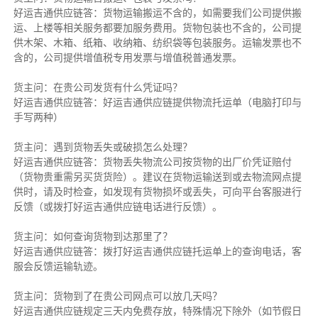
好运吉通供应链答：货物运输搬运不含的，如需要我们公司提供搬
运、上楼等相关服务都要加服务费用。货物包装也不含的，公司提
供木架、木箱、纸箱、收纳箱、纺织袋等包装服务。运输发票也不
含的，公司提供增值税专用发票与增值税普通发票。
货主问：在贵公司发货有什么凭证吗？
好运吉通供应链答：好运吉通供应链提供物流托运单（电脑打印与
手写两种）
货主问：遇到货物丢失或破损怎么处理？
好运吉通供应链答：货物丢失物流公司按货物的出厂价凭证赔付
（货物贵重需另买货货险）。建议在货物运输送到或去物流网点提
供时，请及时检查，如发现有货物损坏或丢失，可向平台客服进行
反馈（或拨打好运吉通供应链电话进行反馈）。
货主问：如何查询货物到达那里了？
好运吉通供应链答：拨打好运吉通供应链托运单上的查询电话，客
服会反馈运输轨迹。
货主问：货物到了在贵公司网点可以放几天吗？
好运吉通供应链规定三天内免费存放，特殊情况下除外（如节假日