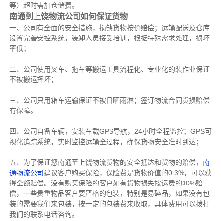
等）超时需加仓储费。
南通到上饶物流公司如何保证货物
一、公司有全面的安全措施，损缺货物按价赔偿；运输配送及仓库
设置完善安控系统，装卸人员接受培训，根据特殊需求处理，损坏
率低；
二、公司使用叉车、拖车等搬运工具流程化、专业化的装作业保证
不被搬运摔坏；
三、公司只用箱车运输保证不被日晒雨淋；签订物流合同货损赔偿
有保障。
四、公司自备车辆，安装车载GPS导航，24小时全程监控；GPS可
视化追踪系统，实时监控运输全过程，确保货物安全准时到达；
五、为了保证您南通至上饶物流货物的安全抵达和货物的赔偿，
南
通物流公司
建议客户购买保险，保险费是货物价值的0.3%，可以获
得全额赔偿。没有购买保险的客户如有货物损失按运费的30%赔
偿，一些贵重物品客户要严格的包装，特别是易碎品，如果没有包
装的需要我们来包装，按一定的包装费来收取，具体费用可以拨打
我们的联系电话咨询。