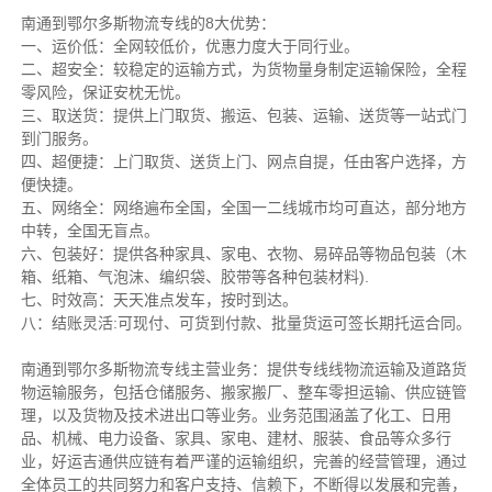
南通到鄂尔多斯物流专线的8大优势：
一、运价低：全网较低价，优惠力度大于同行业。
二、超安全：较稳定的运输方式，为货物量身制定运输保险，全程
零风险，保证安枕无忧。
三、取送货：提供上门取货、搬运、包装、运输、送货等一站式门
到门服务。
四、超便捷：上门取货、送货上门、网点自提，任由客户选择，方
便快捷。
五、网络全：网络遍布全国，全国一二线城市均可直达，部分地方
中转，全国无盲点。
六、包装好：提供各种家具、家电、衣物、易碎品等物品包装（木
箱、纸箱、气泡沫、编织袋、胶带等各种包装材料).
七、时效高：天天准点发车，按时到达。
八：结账灵活:可现付、可货到付款、批量货运可签长期托运合同。
南通到鄂尔多斯物流专线主营业务：提供专线线物流运输及道路货
物运输服务，包括仓储服务、搬家搬厂、整车零担运输、供应链管
理，以及货物及技术进出口等业务。业务范围涵盖了化工、日用
品、机械、电力设备、家具、家电、建材、服装、食品等众多行
业，好运吉通供应链有着严谨的运输组织，完善的经营管理，通过
全体员工的共同努力和客户支持、信赖下，不断得以发展和完善，