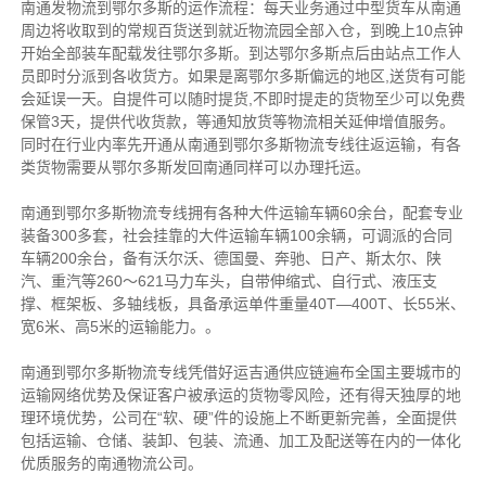
南通发物流到鄂尔多斯的运作流程：每天业务通过中型货车从南通
周边将收取到的常规百货送到就近物流园全部入仓，到晚上10点钟
开始全部装车配载发往鄂尔多斯。到达鄂尔多斯点后由站点工作人
员即时分派到各收货方。如果是离鄂尔多斯偏远的地区,送货有可能
会延误一天。自提件可以随时提货,不即时提走的货物至少可以免费
保管3天，提供代收货款，等通知放货等物流相关延伸增值服务。
同时在行业内率先开通从南通到鄂尔多斯物流专线往返运输，有各
类货物需要从鄂尔多斯发回南通同样可以办理托运。
南通到鄂尔多斯物流专线拥有各种大件运输车辆60余台，配套专业
装备300多套，社会挂靠的大件运输车辆100余辆，可调派的合同
车辆200余台，备有沃尔沃、德国曼、奔驰、日产、斯太尔、陕
汽、重汽等260～621马力车头，自带伸缩式、自行式、液压支
撑、框架板、多轴线板，具备承运单件重量40T—400T、长55米、
宽6米、高5米的运输能力。。
南通到鄂尔多斯物流专线凭借好运吉通供应链遍布全国主要城市的
运输网络优势及保证客户被承运的货物零风险，还有得天独厚的地
理环境优势，公司在“软、硬”件的设施上不断更新完善，全面提供
包括运输、仓储、装卸、包装、流通、加工及配送等在内的一体化
优质服务的南通物流公司。